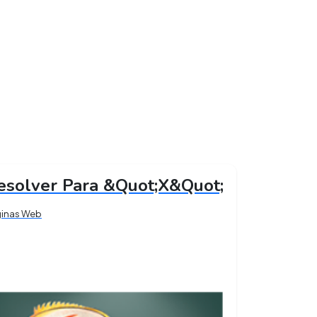
esolver Para &Quot;X&Quot;
ginas Web