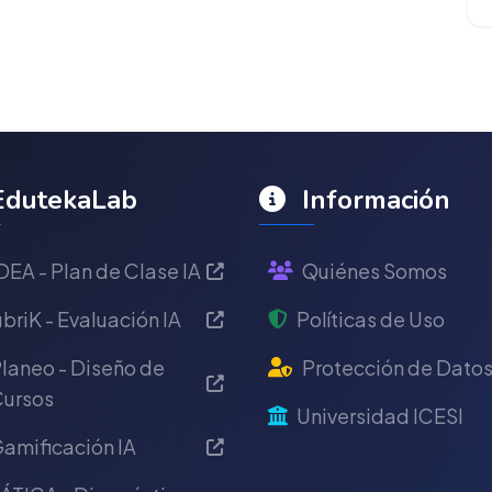
dutekaLab
Información
DEA - Plan de Clase IA
Quiénes Somos
briK - Evaluación IA
Políticas de Uso
laneo - Diseño de
Protección de Dato
ursos
Universidad ICESI
amificación IA