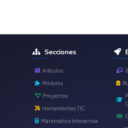
Secciones
E
Artículos
I
Módulos
Ru
Proyectos
P
C
Herramientas TIC
G
Matemática Interactiva