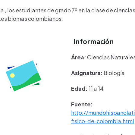
 , los estudiantes de grado 7º en la clase de ciencia
ntes biomas colombianos.
Información
Área:
Ciencias Naturale
Asignatura:
Biología
Edad:
11 a 14
Fuente:
http://mundohispanolat
fisico-de-colombia.html