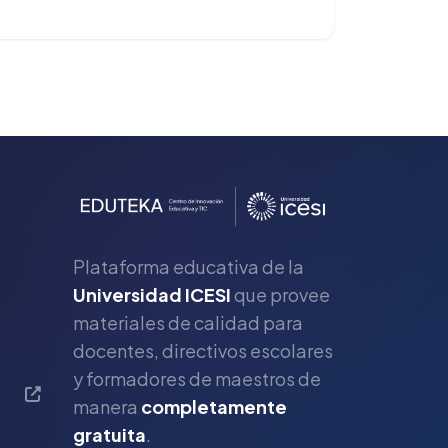
Plataforma educativa de la
Universidad ICESI
que provee
materiales de calidad para
s
docentes, directivos escolares
y formadores de maestros de
manera
completamente
gratuita
.