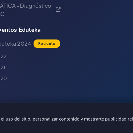
ÁTICA - Diagnóstico
IC
entos Eduteka
duteka 2024
Reciente
022
21
020
ad ICESI
 el uso del sitio, personalizar contenido y mostrarte publicidad rel