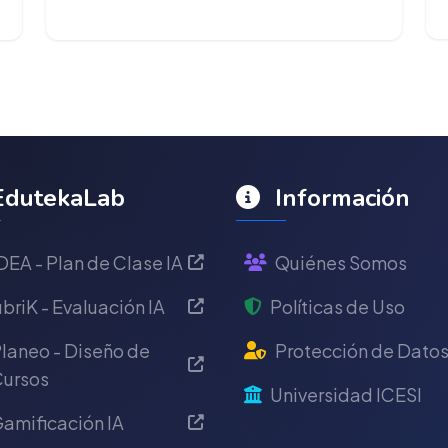
dutekaLab
Información
DEA - Plan de Clase IA
Quiénes Somos
briK - Evaluación IA
Políticas de Uso
laneo - Diseño de
Protección de Dato
ursos
Universidad ICESI
amificación IA