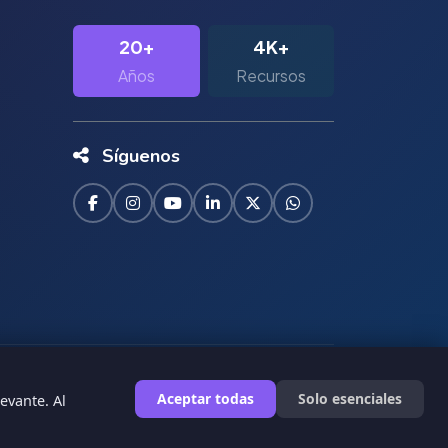
20+
4K+
Años
Recursos
Síguenos
|
Términos de Servicio
Privacidad
Aceptar todas
Solo esenciales
evante. Al