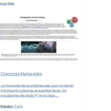
ginas Web
Ciencias Naturales
con la ayuda de las páginas web que contienen
información sobre las arqueobacterias, los
estudiantes de grado 9º en la clase
...
Edades:
11 a 14