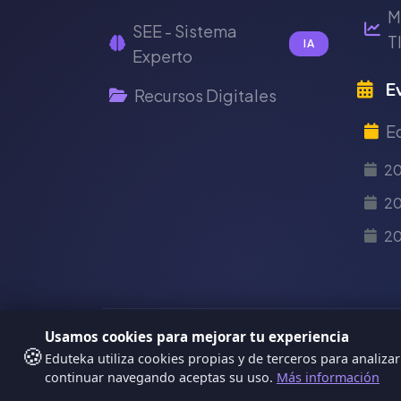
M
SEE - Sistema
T
IA
Experto
Ev
Recursos Digitales
E
2
20
2
Usamos cookies para mejorar tu experiencia
Copyright Eduteka 2001-2026 - Universid
🍪
Eduteka utiliza cookies propias y de terceros para analizar
continuar navegando aceptas su uso.
Más información