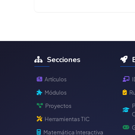
Secciones
E
Artículos
I
Módulos
Ru
Proyectos
P
C
Herramientas TIC
G
Matemática Interactiva