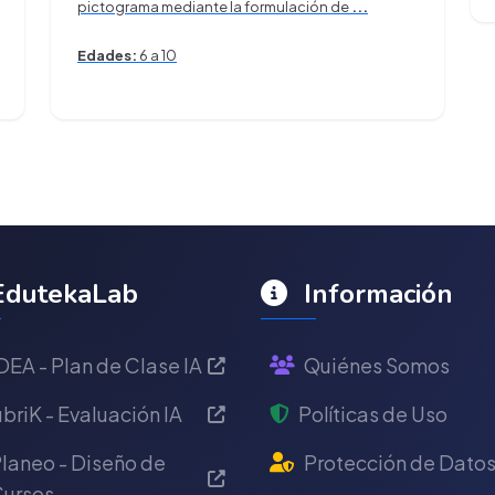
pictograma mediante la formulación de
...
Edades:
6 a 10
dutekaLab
Información
DEA - Plan de Clase IA
Quiénes Somos
briK - Evaluación IA
Políticas de Uso
laneo - Diseño de
Protección de Dato
ursos