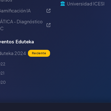
Universidad ICESI
amificación IA
ÁTICA - Diagnóstico
IC
entos Eduteka
duteka 2024
Reciente
022
21
020