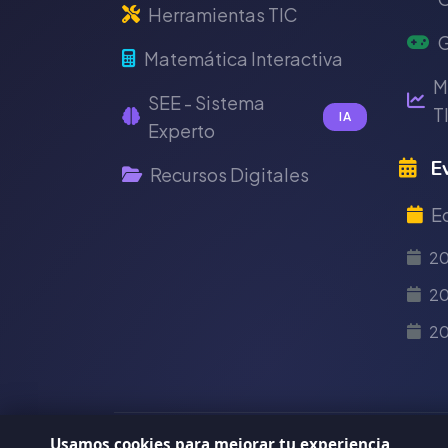
Herramientas TIC
G
Matemática Interactiva
M
SEE - Sistema
T
IA
Experto
Ev
Recursos Digitales
E
2
20
2
Usamos cookies para mejorar tu experiencia