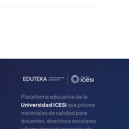
Plataforma educativa de la
Universidad ICESI
que provee
materiales de calidad para
s
docentes, directivos escolares
y formadores de maestros de