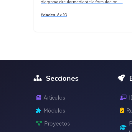
diagrama circular mediante la formulación
...
Edades:
6 a 10
Secciones
E
Artículos
I
Módulos
Ru
Proyectos
P
C