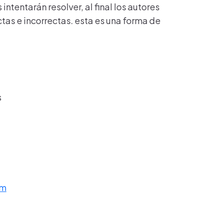
ntentarán resolver, al final los autores
as e incorrectas. esta es una forma de
s
om