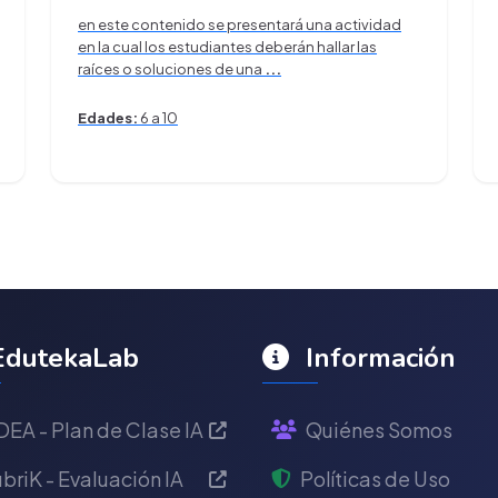
en este contenido se presentará una actividad
en la cual los estudiantes deberán hallar las
raíces o soluciones de una
...
Edades:
6 a 10
dutekaLab
Información
DEA - Plan de Clase IA
Quiénes Somos
briK - Evaluación IA
Políticas de Uso