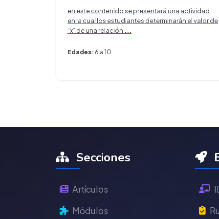
en este contenido se presentará una actividad
en la cual los estudiantes determinarán el valor de
“x” de una relación
...
Edades:
6 a 10
Secciones
E
Artículos
I
Módulos
Ru