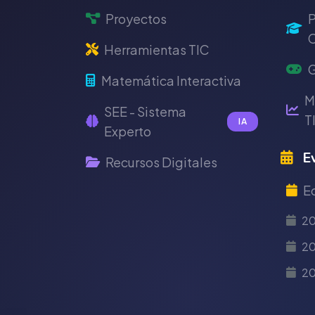
Proyectos
P
C
Herramientas TIC
G
Matemática Interactiva
M
SEE - Sistema
T
IA
Experto
Ev
Recursos Digitales
E
2
20
2