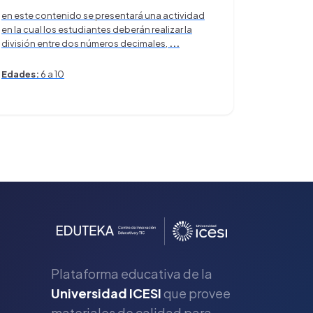
en este contenido se presentará una actividad
en la cual los estudiantes deberán realizar la
división entre dos números decimales,
...
Edades:
6 a 10
Plataforma educativa de la
Universidad ICESI
que provee
materiales de calidad para