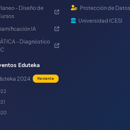
laneo - Diseño de
Protección de Dato
ursos
Universidad ICESI
amificación IA
ÁTICA - Diagnóstico
IC
entos Eduteka
duteka 2024
Reciente
022
21
020