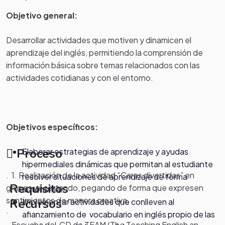
Objetivo general:
Desarrollar actividades que motiven y
dinamicen
el
aprendizaje del inglés, permitiendo la comprensión de
información básica sobre temas relacionados con las
actividades cotidianas y con el entorno.
Objetivos específicos:
Proceso
Elaborar estrategias de aprendizaje y ayudas
hipermediales dinámicas que permitan al estudiante
. 1. Realización de la actividad “Caras divertidas” en
resolver situaciones de aprendizaje de forma
Requisitos
grupos, recortando, pegando de forma que expresen
autónoma.
sentimientos de manera creativa.
Recursos
Implementar actividades que conlleven al
.
afianzamiento de vocabulario en inglés propio de las
- Escucha del
CD
de
TEAM
(
The
Teaching
English
an