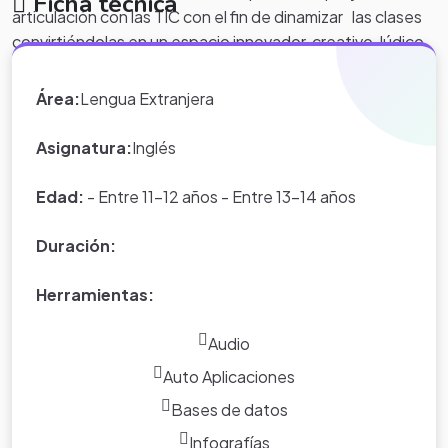
Ficha técnica
articulación con las TIC con el fin de
dinamizar
las clases
convirtiéndolas
en un espacio innovador, creativo, lúdico,
conllevándolo
al convencimiento de que aprender
idiomas es provechoso y divertido a la vez y de ésta
Área:
Lengua Extranjera
manera aumente su interés hacia él.
Asignatura:
Inglés
Edad:
- Entre 11-12 años - Entre 13-14 años
Duración:
Herramientas:
Audio
Auto Aplicaciones
Bases de datos
Infografías