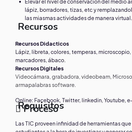
Elevar el nivel de conservación del medio
lápiz, borradores, tizas, etc y remplazand
las miasmas actividades de manera virtual
Recursos
Recursos Didacticos
Lápiz, libreta, colores, temperas, microscopio, 
marcadores, ábaco.
Recursos Digitales
Videocámara, grabadora, videobeam, Microsof
armapalabras software.
Online: Facebook, Twitter, linkedin, Youtube, 
Requisitos
Proceso
.
Las TIC proveen infinidad de herramientas que s
estudiantes a la hora de investigar y generar 