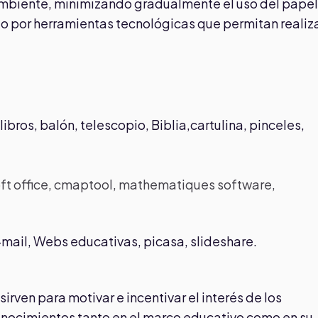
 ambiente, minimizando gradualmente el uso del papel
olo por herramientas tecnológicas que permitan realiz
.
libros, balón, telescopio, Biblia,cartulina, pinceles,
t office, cmaptool, mathematiques software,
e-mail, Webs educativas, picasa, slideshare.
irven para motivar e incentivar el interés de los
conocimientos tanto en el marco educativo como en su