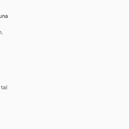
 una
n,
 tal