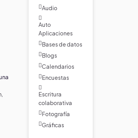
Audio
Auto
Aplicaciones
Bases de datos
Blogs
Calendarios
 una
Encuestas
Escritura
n,
colaborativa
Fotografía
Gráficas