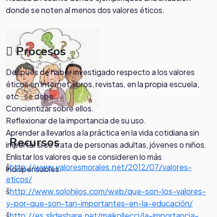
donde se noten al menos dos valores éticos.
Procesos
Después de haber investigado respecto a los valores
éticos en internet, libros, revistas, en la propia escuela,
etc., se debe:
Concientizar sobre ellos.
Reflexionar de la importancia de su uso.
Aprender a llevarlos a la práctica en la vida cotidiana sin
Recursos
importar si se trata de personas adultas, jóvenes o niños.
Enlistar los valores que se consideren lo más
š
http
://www.valoresmorales.net/2012/07/valores-
indispensables.
eticos
/
š
http
://
www.solohijos.com/web/que-son-los-valores-
y-por-que-son-tan-importantes-en-la-educación/
š
http
://
es.slideshare.net/maikollecci/la-importancia-