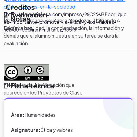
Creditos
de-los-valores-en-la-sociedad
Evaluación
šhttp://www.prensa.com/impreso/%C2%BFpor-que-
Notas
Proyecto Creado Por Karina Mendoza - Utilizando A
es-importante-promover-la-etica-y-los-valores-
Según la habilidad, la concientización, la información y
Eduteka.org
ricardo-cochran-martinez/13519
.
demás que el alumno muestre en su tarea se dará la
evaluación.
Ficha técnica
*Nota:
toda la información que
aparece en los Proyectos de Clase
y WebQuest del portal educativo
Eduteka es creada por los usuarios
Área:
Humanidades
del portal.
Asignatura:
Ética y valores