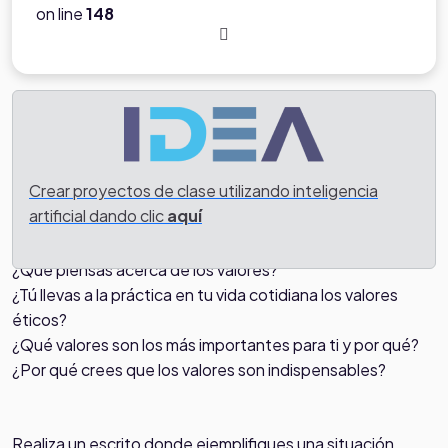
on line
148
Tarea
Crear proyectos de clase utilizando inteligencia
Después de indagar sobre qué son los valores, que
artificial dando clic
aquí
significan algunos de ellos y demás, se deberá contestar
las siguientes preguntas:
¿Qué piensas acerca de los valores?
¿Tú llevas a la práctica en tu vida cotidiana los valores
éticos?
¿Qué valores son los más importantes para ti y por qué?
¿Por qué crees que los valores son indispensables?
Realiza un escrito donde ejemplifiques una situación