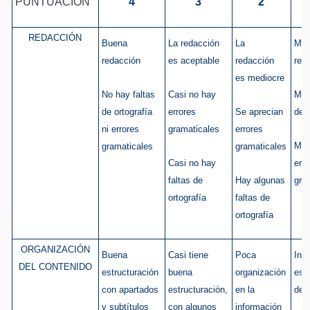
PUNTUACIÓN
4
3
2
REDACCIÓN
Buena
La redacción
La
Mal
redacción
es aceptable
redacción
red
es mediocre
No hay faltas
Casi no hay
Muc
de ortografía
errores
Se aprecian
de o
ni errores
gramaticales
errores
Mu
gramaticales
gramaticales
Casi no hay
err
faltas de
Hay algunas
gra
ortografía
faltas de
ortografía
ORGANIZACIÓN
Buena
Casi tiene
Poca
Inf
DEL CONTENIDO
estructuración
buena
organización
esc
con apartados
estructuración,
en la
des
y subtítulos
con algunos
información