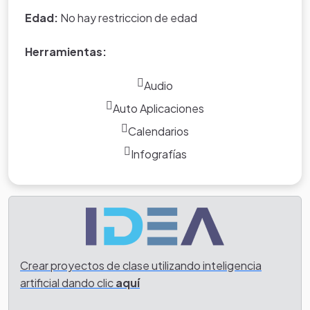
Edad:
No hay restriccion de edad
Herramientas:
Audio
Auto Aplicaciones
Calendarios
Infografías
Tarea
Como tarea hareis la presentacion del Itinerario del Viaje
que les vas a hacer a tus familiares y amigos por las
Crear proyectos de clase utilizando inteligencia
Costas Andaluzas. Apoyado en mapas, imágenes y
artificial dando clic
aquí
fotografias. Debes debes realizar una comparacion de las