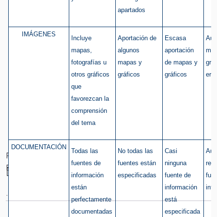
apartados
IMÁGENES
Incluye
Aportación de
Escasa
Aus
mapas,
algunos
aportación
mat
fotografías u
mapas y
de mapas y
grá
otros gráficos
gráficos
gráficos
err
que
favorezcan la
comprensión
del tema
Creditos
DOCUMENTACIÓN
Todas las
No todas las
Casi
Aus
Proyecto Creado Por Equipo2Sevilla - Utilizando A
fuentes de
fuentes están
ninguna
ref
Eduteka.org
Notas
información
especificadas
fuente de
fue
están
información
inf
.
perfectamente
está
documentadas
especificada