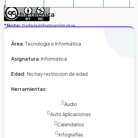
Ficha técnica
*Nota:
toda la información que
aparece en los Proyectos de Clase
y WebQuest del portal educativo
Área:
Tecnología e Informática
Eduteka es creada por los usuarios
del portal.
Asignatura:
Informática
Edad:
No hay restriccion de edad
Herramientas:
Audio
Auto Aplicaciones
Calendarios
Infografías