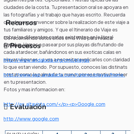
ciudades de la costa. Tu presentacion oral se apoyara en
las fotografías y el trabajo que hayas escrito. Recuerda
Recursos
que deseas convencer sobre la realizacion de este viaje a
tus familiares y amigos. Y que el Itinerario de Viaje es
sobre las diferentes costas existentes en le litoral
Os recomiendo estos sitios en la Web para realizar
Procesos
Andaluz. Vamos a pasear por sus playas disfrutando de
laWebQuest
cada atardecer, bañándonos en sus exoticas calas en
.
playas vírgenes.. y vas a necesitar explicarles con claridad
http://www.andalucia.org/cms/playas
lo que estan viendo. Por supuesto, conoces las distinats
costas como la palma de tu mano, por ese motivo no leer
http://www.esp.andalucia.com/turismo/playas/home.
en tu presentacion.
Fotos y mas informacion en:
http://es.altavista.com/</p><p>Google.com
Evaluación
http://www.google.com
.