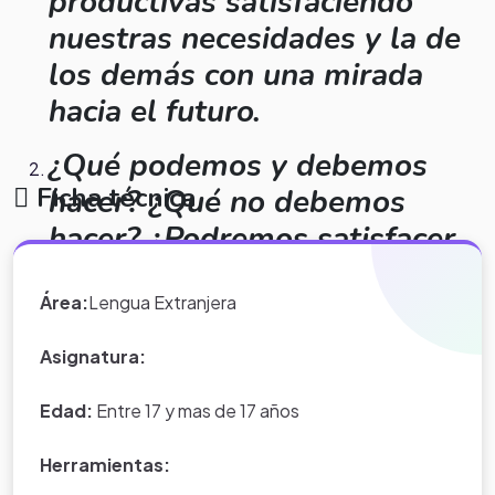
productivas satisfaciendo
nuestras necesidades y la de
los demás con una mirada
hacia el futuro.
¿Qué podemos y debemos
Ficha técnica
hacer? ¿Qué no debemos
hacer? ¿Podremos satisfacer
nuestras necesidades y cuidar
Área:
Lengua Extranjera
el medio ambiente?
Asignatura:
Edad:
Entre 17 y mas de 17 años
Herramientas: