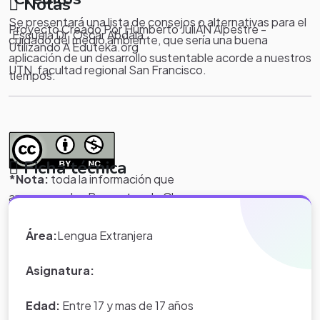
Notas
Se presentará una lista de consejos o alternativas para el
Proyecto Creado Por Humberto JuliÁN Alpestre -
.Escuela Dr. Oscar Abdala.
cuidado del medio ambiente, que sería una buena
Utilizando A Eduteka.org
aplicación de un desarrollo sustentable acorde a nuestros
UTN, facultad regional San Francisco.
tiempos.
Ficha técnica
*Nota:
toda la información que
aparece en los Proyectos de Clase
y WebQuest del portal educativo
Eduteka es creada por los usuarios
Área:
Lengua Extranjera
del portal.
Asignatura:
Edad:
Entre 17 y mas de 17 años