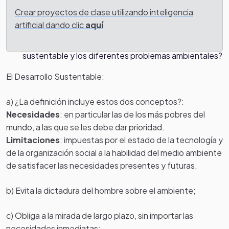
A qué se denomina "Desarrollo sustentable".
Crear proyectos de clase utilizando inteligencia
Elaborar una lista de los problemas ambientales más
artificial dando clic
aquí
importantes que estamos padeciendo.
¿Qué relación podemos encontrar entre el desarrollo
sustentable y los diferentes problemas ambientales?
El Desarrollo Sustentable:
a) ¿La definición incluye estos dos conceptos?:
Necesidades
: en particular las de los más pobres del
mundo, a las que se les debe dar prioridad.
Limitaciones
: impuestas por el estado de la tecnología y
de la organización social a la habilidad del medio ambiente
de satisfacer las necesidades presentes y futuras.
b) Evita la dictadura del hombre sobre el ambiente;
c) Obliga a la mirada de largo plazo, sin importar las
necesidades inmediatas;