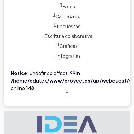
Blogs
Calendarios
Encuestas
Escritura colaborativa
Gráficas
Infografías
Notice
: Undefined offset: 99 in
/home/edutek/www/proyectos/gp/webquest/ve
on line
148
Tarea