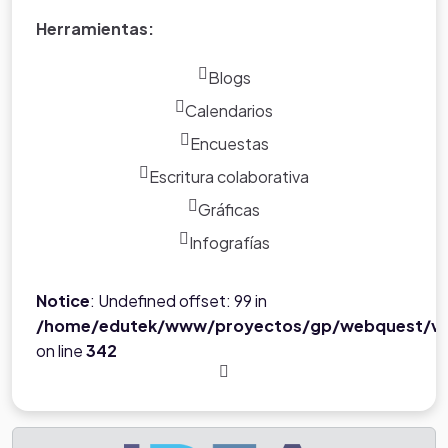
Herramientas:
Blogs
Calendarios
Encuestas
Escritura colaborativa
Gráficas
Infografías
Notice
: Undefined offset: 99 in
/home/edutek/www/proyectos/gp/webquest/ve
on line
342