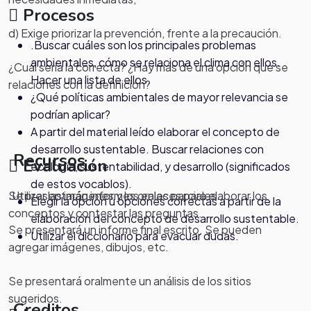
Procesos
d) Exige priorizar la prevención, frente a la precaución.
.Buscar cuáles son los principales problemas
ambientales, cómo se relaciona el clima con ellos.
¿Cuál sería la correcta? ¿Hay más de una opción que se
Hacer una lista de ellos.
relaciones con la definición?
¿Qué políticas ambientales de mayor relevancia se
podrían aplicar?
A partir del material leído elaborar el concepto de
desarrollo sustentable. Buscar relaciones con
Recursos
Evaluación
ecología, sustentabilidad, y desarrollo (significados
de estos vocablos).
Se presentarán informes orales parciales.
.Utilizar las imágenes y los enlaces para elaborar los
Elegir la opción u opciones correctas a partir de la
conceptos y contestar las preguntas.
elaboración del concepto de desarrollo sustentable.
Se presentará un informe final escrito. Se pueden
Utilizar el diccionario para evacuar dudas.
agregar imágenes, dibujos, etc.
Se presentará oralmente un análisis de los sitios
sugeridos.
Creditos