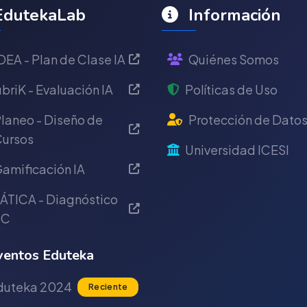
dutekaLab
Información
DEA - Plan de Clase IA
Quiénes Somos
briK - Evaluación IA
Políticas de Uso
laneo - Diseño de
Protección de Dato
ursos
Universidad ICESI
amificación IA
ÁTICA - Diagnóstico
IC
entos Eduteka
duteka 2024
Reciente