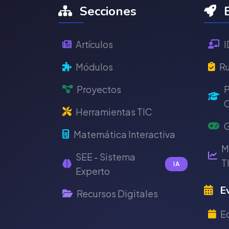
Secciones
E
Artículos
I
Módulos
Ru
Proyectos
P
C
Herramientas TIC
G
Matemática Interactiva
M
SEE - Sistema
T
IA
Experto
Ev
Recursos Digitales
E