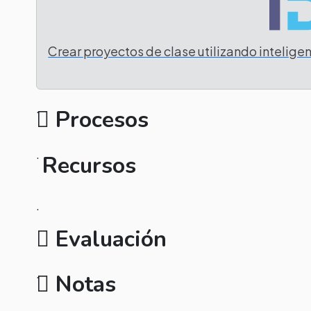
Crear proyectos de clase utilizando inteligenc
Tarea
.
Procesos
.
Recursos
.
Evaluación
.
Notas