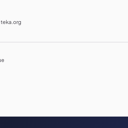
uteka.org
ue