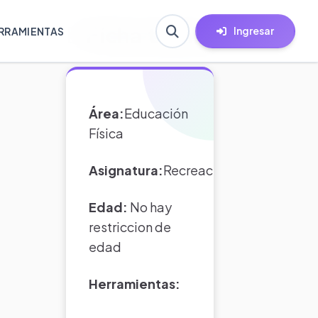
Ficha técnica
Ingresar
RRAMIENTAS
Área:
Educación
Física
Asignatura:
Recreación
Edad:
No hay
restriccion de
edad
Herramientas: