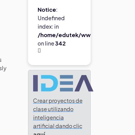
Notice
:
Undefined
index: in
/home/edutek/www/proyectos/gp
on line
342
s
sly
Crear proyectos de
clase utilizando
inteligencia
artificial dando clic
aquí