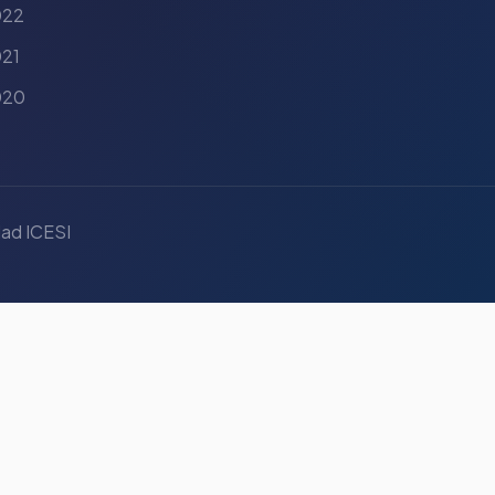
022
21
020
ad ICESI