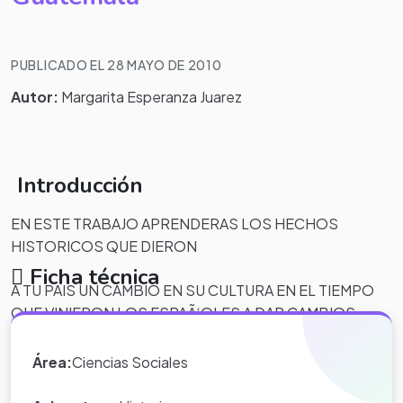
PUBLICADO EL 28 MAYO DE 2010
Autor:
Margarita Esperanza Juarez
Introducción
EN ESTE TRABAJO APRENDERAS LOS HECHOS
HISTORICOS QUE DIERON
Ficha técnica
A TU PAIS UN CAMBIO EN SU CULTURA EN EL TIEMPO
QUE VINIERON LOS ESPAÃ‘OLES A DAR CAMBIOS
Y DE COMO HAN AFECTADO EN NUESTRA VIDA
Área:
Ciencias Sociales
ACTUAL.