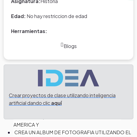
Asignatura:
Historia
Edad:
No hay restriccion de edad
Herramientas:
Blogs
Tarea
BU
SCA PAGINAS QUE HABLEN ACERCA DE LAS
COSAS QUE CAMBIARON
Crear proyectos de clase utilizando inteligencia
HAZ UNA NARRACION DESCRIPTIVA DE LA
artificial dando clic
aquí
CONQUISTA ORDENADO CRONOLOGICAMENTE
EL TIEMPO QUE VINIERON LOS ESPAÑOLES A
AMERICA Y
CREA UN ALBUM DE FOTOGRAFIA UTILIZANDO EL