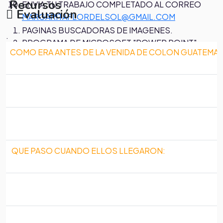
Recursos
ENVIA TU TRABAJO COMPLETADO AL CORREO
Evaluación
MARGARITAFLORDELSOL@GMAIL.COM
PAGINAS BUSCADORAS DE IMAGENES.
.
PROGRAMA DE MICROSOFT "POWER POINT"
COMO ERA ANTES DE LA VENIDA DE COLON GUATEMALA
EMAIL
QUE PASO CUANDO ELLOS LLEGARON: