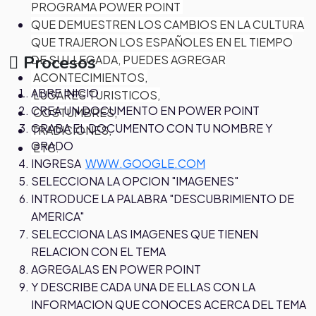
PROGRAMA POWER POINT
QUE DEMUESTREN LOS CAMBIOS EN LA CULTURA
QUE TRAJERON LOS ESPAÑOLES EN EL TIEMPO
Procesos
DE SU LLEGADA, PUEDES AGREGAR
ACONTECIMIENTOS,
ABRE INICIO
LUGARES TURISTICOS,
CREA UN DOCUMENTO EN POWER POINT
COSTUMBRES,
GRABA EL DOCUMENTO CON TU NOMBRE Y
TRADICIONES,
GRADO
ETC.
INGRESA
WWW.GOOGLE.COM
SELECCIONA LA OPCION "IMAGENES"
INTRODUCE LA PALABRA "DESCUBRIMIENTO DE
AMERICA"
SELECCIONA LAS IMAGENES QUE TIENEN
RELACION CON EL TEMA
AGREGALAS EN POWER POINT
Y DESCRIBE CADA UNA DE ELLAS CON LA
INFORMACION QUE CONOCES ACERCA DEL TEMA