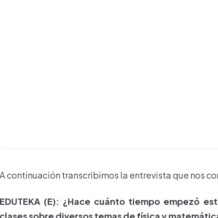
A continuación transcribimos la entrevista que nos conc
EDUTEKA (E): ¿Hace cuánto tiempo empezó est
clases sobre diversos temas de física y matemátic