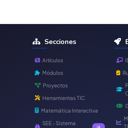
Secciones
E
Artículos
I
Módulos
Ru
Proyectos
P
C
Herramientas TIC
G
Matemática Interactiva
M
SEE - Sistema
T
IA