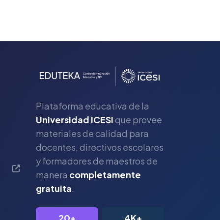
Plataforma educativa de la
Universidad ICESI
que provee
materiales de calidad para
s
docentes, directivos escolares
y formadores de maestros de
manera
completamente
gratuita
.
20+
4K+