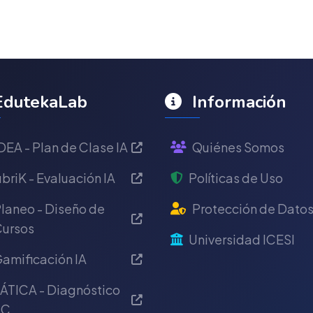
dutekaLab
Información
DEA - Plan de Clase IA
Quiénes Somos
briK - Evaluación IA
Políticas de Uso
laneo - Diseño de
Protección de Dato
ursos
Universidad ICESI
amificación IA
ÁTICA - Diagnóstico
IC