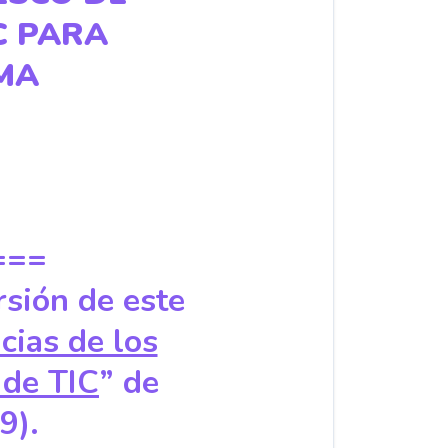
C PARA
MA
===
rsión de este
ias de los
 de TIC
” de
9).