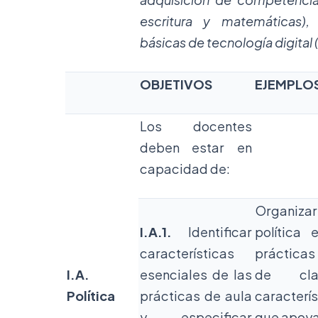
escritura y matemáticas),
básicas de tecnología digital (
OBJETIVOS
E
J
E
MPLOS
Los docentes
deben estar en
capacidad de:
Organiz
I.A.1.
Identificar
política 
características
prácticas
I.A.
esenciales de las
de cla
Política
prácticas de aula
caracterís
y especificar
que apoy