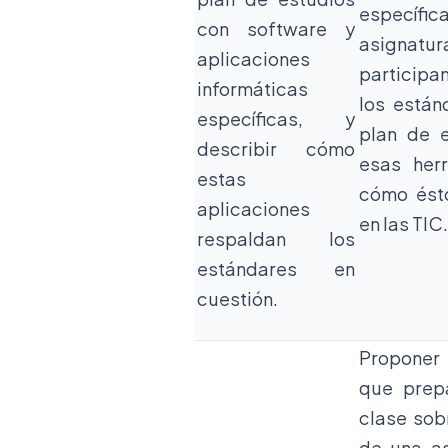
específic
con software y
asignat
aplicaciones
participa
informáticas
los están
específicas, y
plan de 
describir cómo
esas her
estas
cómo ést
aplicaciones
en las TIC.
respaldan los
estándares en
cuestión.
Proponer
que prep
clase sob
de una as