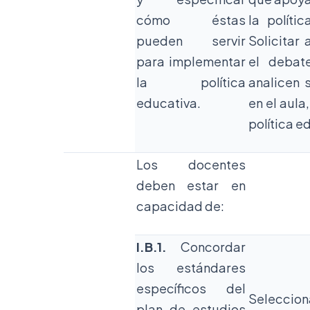
cómo éstas
la políti
pueden servir
Solicitar 
para implementar
el debat
la política
analicen 
educativa.
en el aula
política e
Los docentes
deben estar en
capacidad de:
I.B.1.
Concordar
los estándares
específicos del
Seleccion
plan de estudios