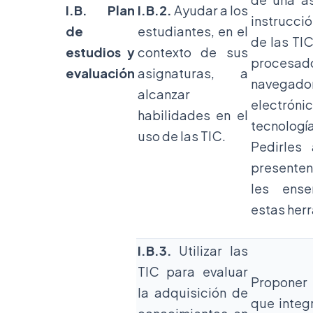
I.B. Plan
I.B.2.
Ayudar a los
instrucció
de
estudiantes, en el
de las TI
estudios y
contexto de sus
procesa
evaluación
asignaturas, a
navegador
alcanzar
electrónic
habilidades en el
tecnolo
uso de las TIC.
Pedirles
presenten
les ense
estas her
I.B.3.
Utilizar las
TIC para evaluar
Proponer
la adquisición de
que integ