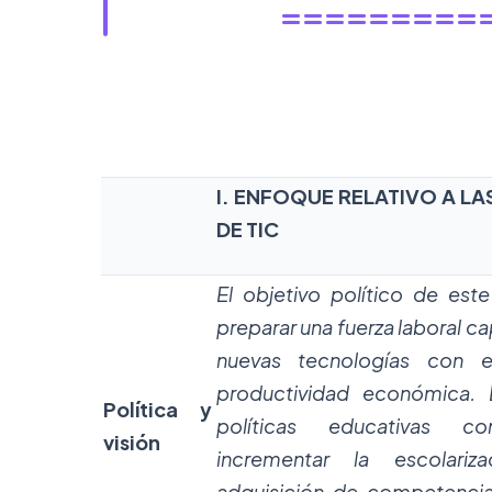
=========
I. ENFOQUE RELATIVO A L
DE TIC
El objetivo político de est
preparar una fuerza laboral 
nuevas tecnologías con e
productividad económica. 
P
o
lítica y
políticas educativas c
visión
incrementar la escolari
adquisición de competencias