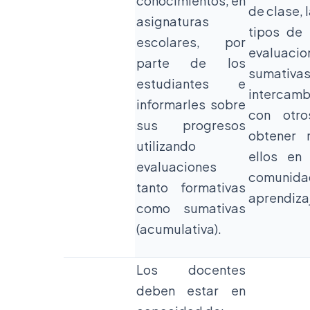
conocimientos, en
de clase, 
asignaturas
tipos de
escolares, por
evaluac
parte de los
sumati
estudiantes e
intercam
informarles sobre
con otr
sus progresos
obtener 
utilizando
ellos en
evaluaciones
comunid
tanto formativas
aprendiza
como sumativas
(acumulativa).
Los docentes
deben estar en