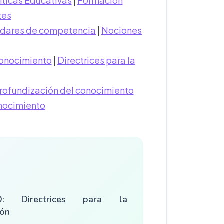
íticas Educativas
|
Formación
tes
ndares de competencia
|
Nociones
onocimiento
|
Directrices para la
rofundización del conocimiento
nocimiento
O: Directrices para la
ión