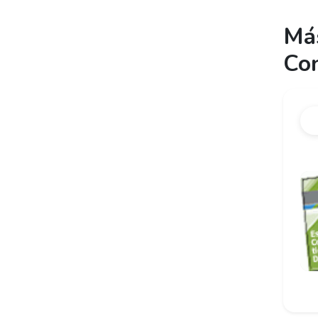
Más
Co