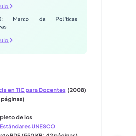
culo
O: Marco de Políticas
vas
culo
a en TIC para Docentes
(2008)
 páginas)
leto de los
s Estándares UNESCO
to PDF (550 KB; 42 páginas)