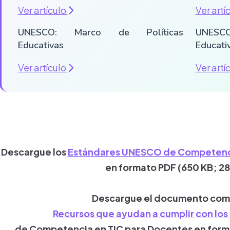
Ver artículo
Ver artí
UNESCO: Marco de Políticas
UNESC
Educativas
Educati
Ver artículo
Ver artí
Descargue los
Estándares UNESCO de Competenci
en formato PDF (650 KB; 28
Descargue el documento comp
Recursos que ayudan a cumplir con lo
de Competencia en TIC para Docentes en forma