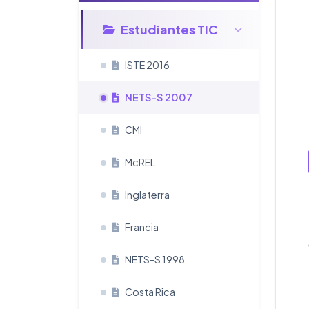
Estudiantes TIC
ISTE 2016
NETS-S 2007
CMI
McREL
Inglaterra
Francia
NETS-S 1998
Costa Rica