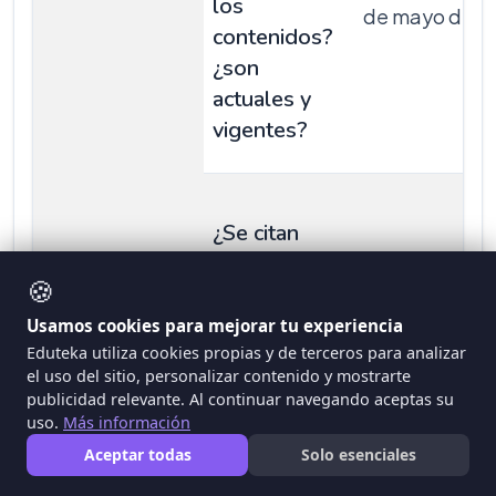
los
de mayo de 
contenidos?
¿son
actuales y
vigentes?
¿Se citan
adecuada-
🍪
mente otras
fuentes y se
Usamos cookies para mejorar tu experiencia
No se citan ot
respetan
Eduteka utiliza cookies propias y de terceros para analizar
el uso del sitio, personalizar contenido y mostrarte
imágenes expl
Derechos de
publicidad relevante. Al continuar navegando aceptas su
Autor?
uso.
Más información
(tanto de
Aceptar todas
Solo esenciales
imágenes