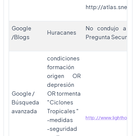
http://atlas.snet.g
Google
No condujo a nin
Huracanes
/Blogs
Pregunta Secundar
condiciones
formación
origen OR
depresión
Google /
OR tormenta
Búsqueda
"Ciclones
avanzada
Tropicales "
http://www.lighthous
-medidas
-seguridad