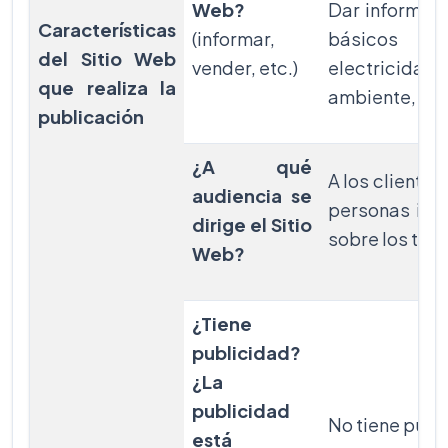
Web?
Dar informac
Características
(informar,
básicos r
del Sitio Web
vender, etc.)
electricidad,
que realiza la
ambiente, ent
publicación
¿A qué
A los clientes
audiencia se
personas int
dirige el Sitio
sobre los tem
Web?
¿Tiene
publicidad?
¿La
publicidad
No tiene publ
está