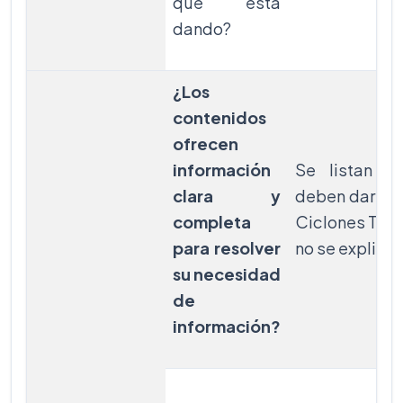
que está
dando?
¿Los
contenidos
ofrecen
información
Se listan l
clara y
deben darse 
completa
Ciclones Trop
para resolver
no se explica
su necesidad
de
información?