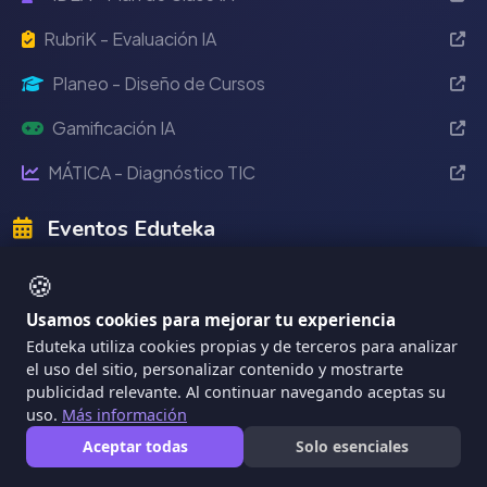
RubriK - Evaluación IA
Planeo - Diseño de Cursos
Gamificación IA
MÁTICA - Diagnóstico TIC
Eventos Eduteka
🍪
Eduteka 2024
Reciente
Usamos cookies para mejorar tu experiencia
2022
Eduteka utiliza cookies propias y de terceros para analizar
2021
el uso del sitio, personalizar contenido y mostrarte
publicidad relevante. Al continuar navegando aceptas su
2020
uso.
Más información
Aceptar todas
Solo esenciales