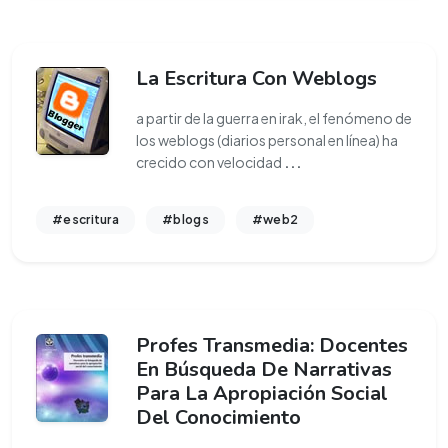
La Escritura Con Weblogs
a partir de la guerra en irak, el fenómeno de
los weblogs (diarios personal en línea) ha
crecido con velocidad
...
#escritura
#blogs
#web2
Profes Transmedia: Docentes
En Búsqueda De Narrativas
Para La Apropiación Social
Del Conocimiento