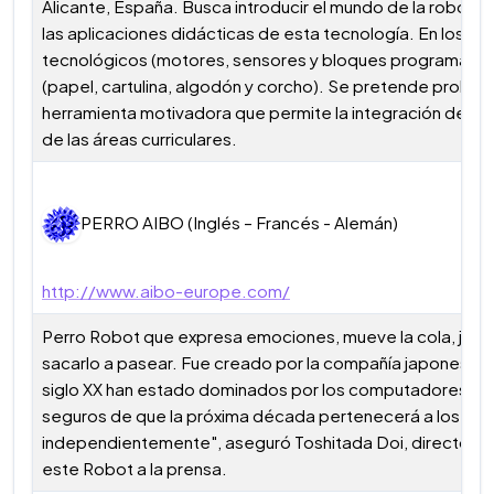
Alicante, España. Busca introducir el mundo de la robótic
las aplicaciones didácticas de esta tecnología. En los dis
tecnológicos (motores, sensores y bloques programables
(papel, cartulina, algodón y corcho). Se pretende probar 
herramienta motivadora que permite la integración del us
de las áreas curriculares.
PERRO AIBO (Inglés – Francés - Alemán)
http://www.aibo-europe.com/
Perro Robot que expresa emociones, mueve la cola, jueg
sacarlo a pasear. Fue creado por la compañía japonesa So
siglo XX han estado dominados por los computadores per
seguros de que la próxima década pertenecerá a los R
independientemente", aseguró Toshitada Doi, director g
este Robot a la prensa.