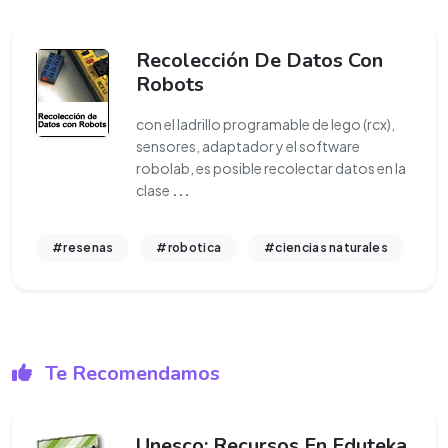
Recolección De Datos Con
Robots
con el ladrillo programable de lego (rcx),
sensores, adaptador y el software
robolab, es posible recolectar datos en la
clase
...
#resenas
#robotica
#ciencias naturales
Te Recomendamos
Unesco: Recursos En Eduteka