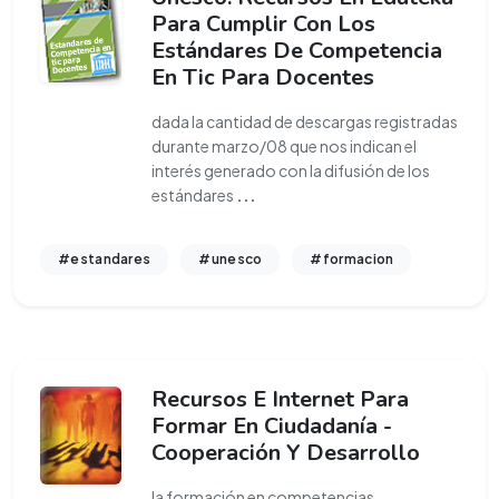
Para Cumplir Con Los
Estándares De Competencia
En Tic Para Docentes
dada la cantidad de descargas registradas
durante marzo/08 que nos indican el
interés generado con la difusión de los
estándares
...
#estandares
#unesco
#formacion
Recursos E Internet Para
Formar En Ciudadanía -
Cooperación Y Desarrollo
la formación en competencias