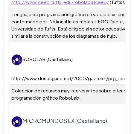
http://www.ceeo.tufts.edu/robolabatceeo/
(Tufts Unive
Lenguaje de programación gráfico creado por un consor
conformado por: National Instruments, LEGO Dacta, y la
Universidad de Tufts. Está dirigido al sector educativo y 
similar a la construcción de los diagramas de flujo.
ROBOLAB (Castellano)
http://www.donosgune.net/2000/gazteler/prg_leng/r
Colección de recursos muy interesantes sobre el lenguaj
programación gráfico RoboLab.
MICROMUNDOS EX (Castellano)