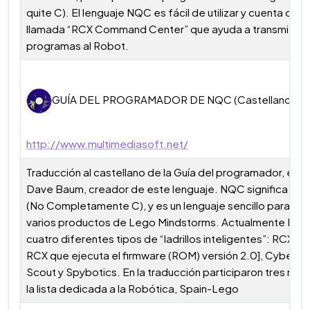
quite C). El lenguaje NQC es fácil de utilizar y cuenta con 
llamada “RCX Command Center” que ayuda a transmitir lo
programas al Robot.
GUÍA DEL PROGRAMADOR DE NQC (Castellano – PD
http://www.multimediasoft.net/
Traducción al castellano de la Guía del programador, escr
Dave Baum, creador de este lenguaje. NQC significa Not
(No Completamente C), y es un lenguaje sencillo para pr
varios productos de Lego Mindstorms. Actualmente NQ
cuatro diferentes tipos de “ladrillos inteligentes”: RCX, R
RCX que ejecuta el firmware (ROM) versión 2.0], CyberMa
Scout y Spybotics. En la traducción participaron tres mi
la lista dedicada a la Robótica, Spain-Lego