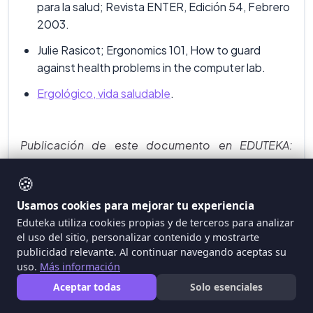
para la salud; Revista ENTER, Edición 54, Febrero
2003.
Julie Rasicot; Ergonomics 101, How to guard
against health problems in the computer lab.
Ergológico, vida saludable
.
Publicación de este documento en EDUTEKA:
Mayo 24 de 2003.
🍪
Última modificación de este documento: Marzo 12
de 2020.
Usamos cookies para mejorar tu experiencia
Eduteka utiliza cookies propias y de terceros para analizar
el uso del sitio, personalizar contenido y mostrarte
publicidad relevante. Al continuar navegando aceptas su
uso.
Más información
Aceptar todas
Solo esenciales
Artículos Relacionados con "Principios