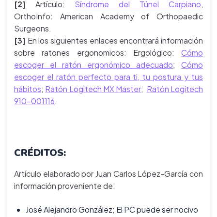
[2]
Artículo:
Síndrome del Túnel Carpiano
,
OrthoInfo: American Academy of Orthopaedic
Surgeons.
[3]
En los siguientes enlaces encontrará información
sobre ratones ergonomicos: Ergológico:
Cómo
escoger el ratón ergonómico adecuado
;
Cómo
escoger el ratón perfecto para ti, tu postura y tus
hábitos
;
Ratón Logitech MX Master
;
Ratón Logitech
910-001116
.
CRÉDITOS:
Artículo elaborado por Juan Carlos López-García con
información proveniente de:
José Alejandro González; El PC puede ser nocivo