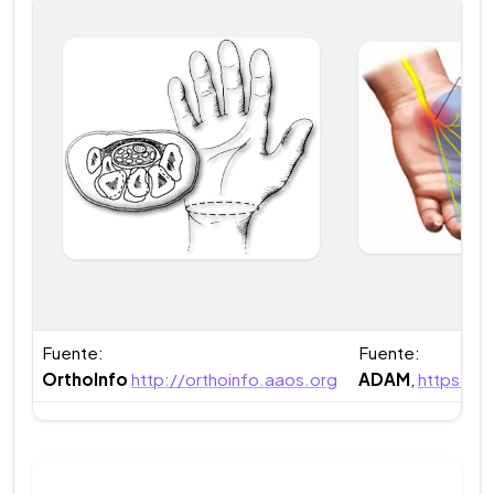
Fuente:
Fuente:
OrthoInfo
http://orthoinfo.aaos.org
ADAM
,
https:/