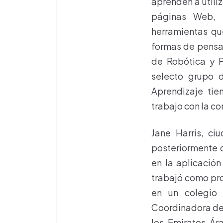
aprenden a utili
páginas Web, 
herramientas qu
formas de pensar
de Robótica y P
selecto grupo d
Aprendizaje tie
trabajo con la c
Jane Harris, ci
posteriormente 
en la aplicación
trabajó como pro
en un colegio 
Coordinadora de 
los Emiratos Ára