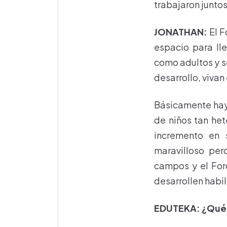
trabajaron juntos
JONATHAN:
El F
espacio para ll
como adultos y s
desarrollo, viva
Básicamente hay q
de niños tan he
incremento en 
maravilloso per
campos y el For
desarrollen habi
EDUTEKA: ¿Qué p