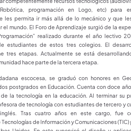
zar competentemente recursos tecnológicos (audiovi
Robótica, programación en Logo, etc) para e
e les permita ir más allá de lo mecánico y que le
 el mundo. El Foro de Aprendizaje surgió de la expe
rogramación” realizado durante el año lectivo 
e estudiantes de estos tres colegios. El desarr
ne tres etapas. Actualmente se está desarrolland
omunidad hace parte de la tercera etapa.
udadana escocesa, se graduó con honores en Geo
dos postgrados en Educación. Cuenta con doce año
 de la tecnología en la educación. Al terminar su 
fesora de tecnología con estudiantes de tercero y c
inglés. Tras cuatro años en este cargo, fue 
Tecnologías de Información y Comunicaciones (TIC) 
bes Unidos. En este supervisó el diseño y aplicac