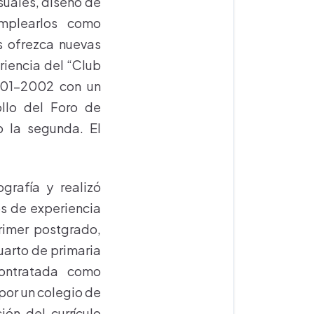
suales, diseño de
mplearlos como
s ofrezca nuevas
riencia del “Club
2001-2002 con un
ollo del Foro de
o la segunda. El
grafía y realizó
s de experiencia
primer postgrado,
uarto de primaria
contratada como
por un colegio de
ión del currículo