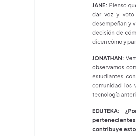
JANE:
Pienso que
dar voz y voto
desempeñan y viv
decisión de cómo
dicen cómo y para
JONATHAN:
Vemo
observamos como
estudiantes con
comunidad los v
tecnología anteri
EDUTEKA: ¿Po
pertenecientes
contribuye esto 