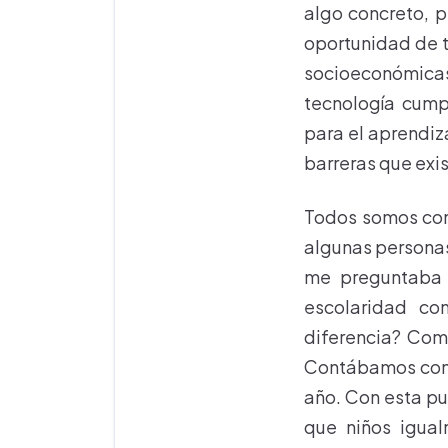
algo concreto, p
oportunidad de t
socioeconómicas
tecnología cump
para el aprendiza
barreras que exis
Todos somos con
algunas personas
me preguntaba q
escolaridad con
diferencia? Como
Contábamos con l
año. Con esta pu
que niños igual