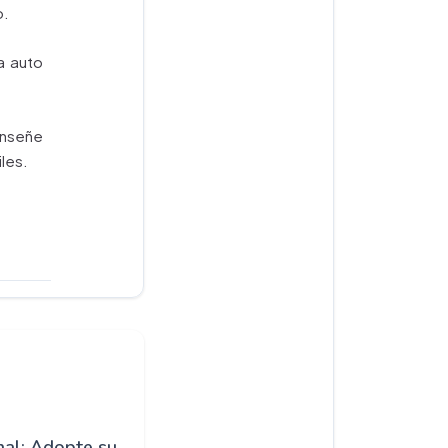
o.
a auto
eñe
iles.
al: Adopte su