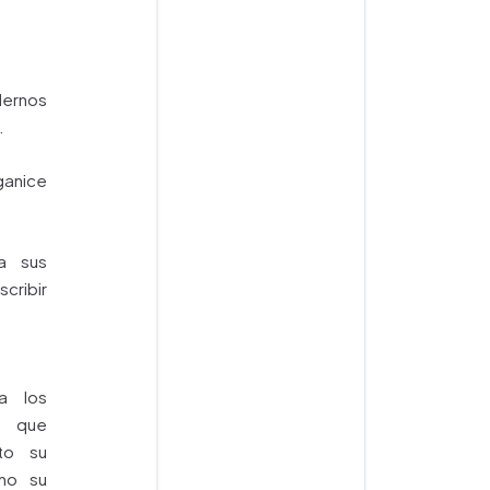
dernos
.
ice
a sus
cribir
a los
s que
nto su
mo su