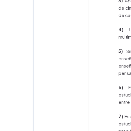
3)
Apl
de ci
de ca
4)
Ut
multi
5)
Sim
ense
ense
pensa
6)
Fo
estu
entre 
7)
Esc
estud
preg