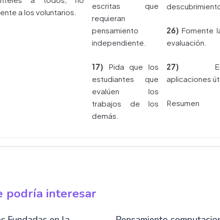
escritas que
descubrimient
nte a los voluntarios.
requieran
pensamiento
26)
Fomente l
independiente.
evaluación.
17)
Pida que los
27)
Ens
estudiantes que
aplicaciones út
evalúen los
Resumen
trabajos de los
demás.
 podría interesar
s Fundadas en la
Pensamiento computacion