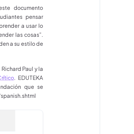
 este documento
tudiantes pensar
prender a usar lo
ender las cosas”.
en a su estilo de
 Richard Paul y la
rítico
. EDUTEKA
undación que se
/spanish.shtml