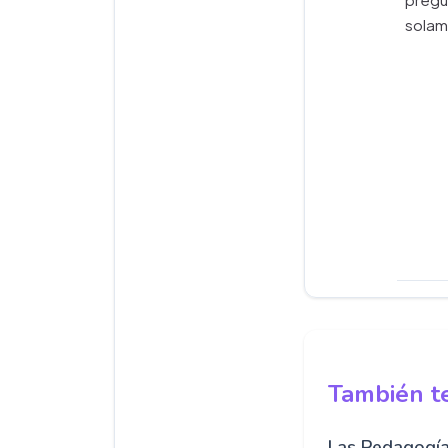
solame
También te
Las Pedagogía