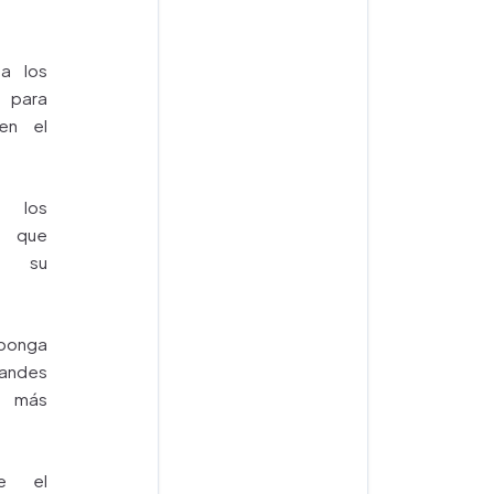
a los
 para
en el
 los
s que
n su
onga
andes
 más
e el