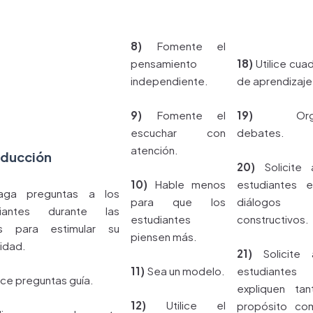
8)
Fomente el
pensamiento
18)
Utilice cua
independiente.
de aprendizaje
9)
Fomente el
19)
Organ
escuchar con
debates.
atención.
oducción
20)
Solicite 
10)
Hable menos
estudiantes es
ga preguntas a los
para que los
diálogos
diantes durante las
estudiantes
constructivos.
es para estimular su
piensen más.
sidad.
21)
Solicite 
11)
Sea un modelo.
estudiante
lice preguntas guía.
expliquen ta
12)
Utilice el
propósito co