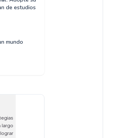
an de estudios
 un mundo
tegias
 largo
lograr