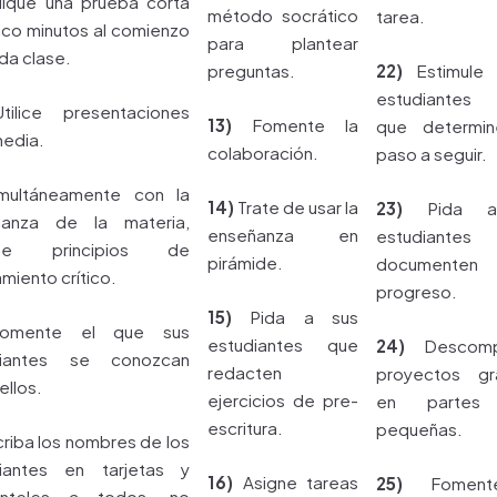
ique una prueba corta
método socrático
tarea.
nco minutos al comienzo
para plantear
da clase.
preguntas.
22)
Estimule 
estudiantes
ilice presentaciones
13)
Fomente la
que determin
media.
colaboración.
paso a seguir.
ultáneamente con la
14)
Trate de usar la
23)
Pida a
ñanza de la materia,
enseñanza en
estudiante
ñe principios de
pirámide.
documente
miento crítico.
progreso.
15)
Pida a sus
mente el que sus
estudiantes que
24)
Descomp
diantes se conozcan
redacten
proyectos gr
ellos.
ejercicios de pre-
en partes
escritura.
pequeñas.
riba los nombres de los
iantes en tarjetas y
16)
Asigne tareas
25)
Foment
únteles a todos, no