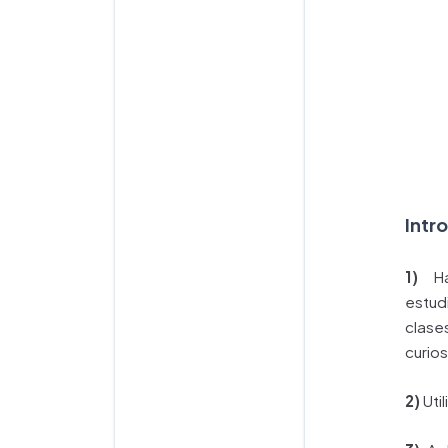
Intr
1)
Ha
estu
clas
curio
2)
Uti