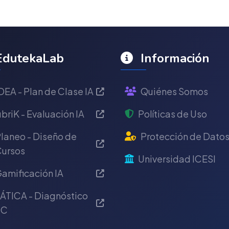
dutekaLab
Información
DEA - Plan de Clase IA
Quiénes Somos
briK - Evaluación IA
Políticas de Uso
laneo - Diseño de
Protección de Dato
ursos
Universidad ICESI
amificación IA
ÁTICA - Diagnóstico
IC