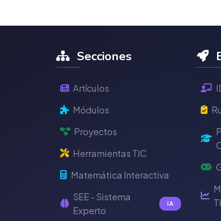
Secciones
E
Artículos
I
Módulos
Ru
Proyectos
P
C
Herramientas TIC
G
Matemática Interactiva
M
SEE - Sistema
T
IA
Experto