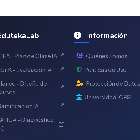
dutekaLab
Información
DEA - Plan de Clase IA
Quiénes Somos
briK - Evaluación IA
Políticas de Uso
laneo - Diseño de
Protección de Dato
ursos
Universidad ICESI
amificación IA
ÁTICA - Diagnóstico
IC