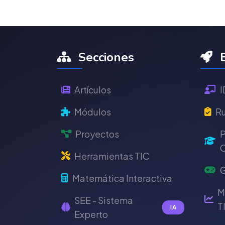
Secciones
E
Artículos
I
Módulos
Ru
Proyectos
P
C
Herramientas TIC
G
Matemática Interactiva
M
SEE - Sistema
T
IA
Experto