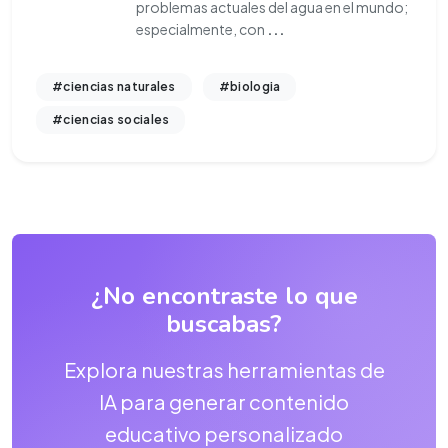
problemas actuales del agua en el mundo;
especialmente, con
...
#ciencias naturales
#biologia
#ciencias sociales
¿No encontraste lo que
buscabas?
Explora nuestras herramientas de
IA para generar contenido
educativo personalizado