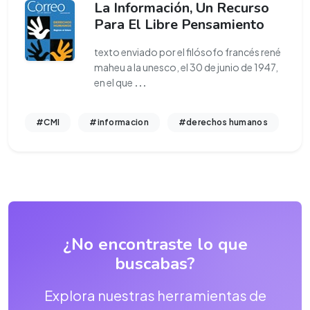
La Información, Un Recurso
Para El Libre Pensamiento
texto enviado por el filósofo francés rené
maheu a la unesco, el 30 de junio de 1947,
en el que
...
#CMI
#informacion
#derechos humanos
¿No encontraste lo que
buscabas?
Explora nuestras herramientas de