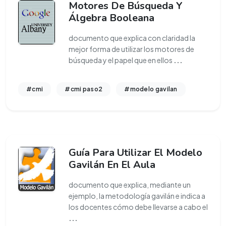
Motores De Búsqueda Y
Álgebra Booleana
documento que explica con claridad la
mejor forma de utilizar los motores de
búsqueda y el papel que en ellos
...
#cmi
#cmi paso2
#modelo gavilan
Guía Para Utilizar El Modelo
Gavilán En El Aula
documento que explica, mediante un
ejemplo, la metodología gavilán e indica a
los docentes cómo debe llevarse a cabo el
...