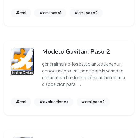
#cmi
#cmi paso1
#cmi paso2
Modelo Gavilán: Paso 2
generalmente, los estudiantes tienen un
conocimiento limitado sobre la variedad
de fuentes de información que tienen a su
disposición para
...
#cmi
#evaluaciones
#cmi paso2