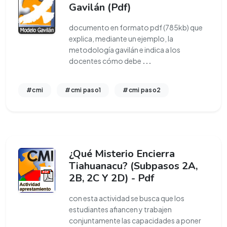
Gavilán (Pdf)
documento en formato pdf (785kb) que
explica, mediante un ejemplo, la
metodología gavilán e indica a los
docentes cómo debe
...
#cmi
#cmi paso1
#cmi paso2
¿Qué Misterio Encierra
Tiahuanacu? (Subpasos 2A,
2B, 2C Y 2D) - Pdf
con esta actividad se busca que los
estudiantes afiancen y trabajen
conjuntamente las capacidades a poner