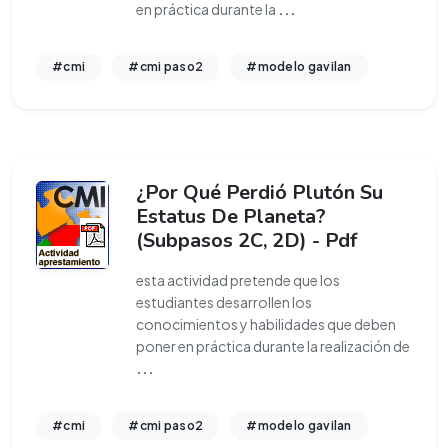
en práctica durante la
...
#cmi
#cmi paso2
#modelo gavilan
¿Por Qué Perdió Plutón Su
Estatus De Planeta?
(Subpasos 2C, 2D) - Pdf
esta actividad pretende que los
estudiantes desarrollen los
conocimientos y habilidades que deben
poner en práctica durante la realización de
...
#cmi
#cmi paso2
#modelo gavilan