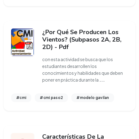
¿Por Qué Se Producen Los
Vientos? (Subpasos 2A, 2B,
2D) - Pdf
con esta actividad se busca que los
estudiantes desarrollen los
conocimientos y habilidades que deben
poner en práctica durante la
...
#cmi
#cmi paso2
#modelo gavilan
Características De La