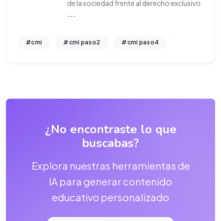
de la sociedad frente al derecho exclusivo
...
#cmi
#cmi paso2
#cmi paso4
¿No encontraste lo que
buscabas?
Explora nuestras herramientas de
IA para generar contenido
educativo personalizado