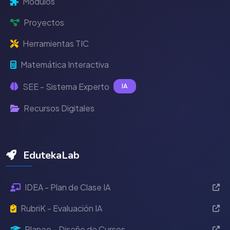
Módulos
Proyectos
Herramientas TIC
Matemática Interactiva
SEE - Sistema Experto
IA
Recursos Digitales
EdutekaLab
IDEA - Plan de Clase IA
RubriK - Evaluación IA
Planeo - Diseño de Cursos