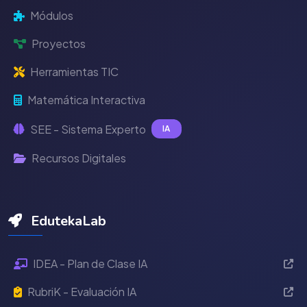
Módulos
Proyectos
Herramientas TIC
Matemática Interactiva
SEE - Sistema Experto
IA
Recursos Digitales
EdutekaLab
IDEA - Plan de Clase IA
RubriK - Evaluación IA