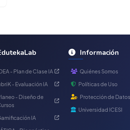
dutekaLab
Información
DEA - Plan de Clase IA
Quiénes Somos
briK - Evaluación IA
Políticas de Uso
laneo - Diseño de
Protección de Dato
ursos
Universidad ICESI
amificación IA