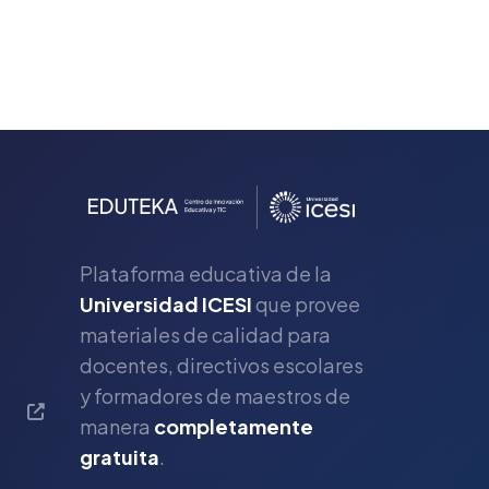
Plataforma educativa de la
Universidad ICESI
que provee
materiales de calidad para
s
docentes, directivos escolares
y formadores de maestros de
manera
completamente
gratuita
.