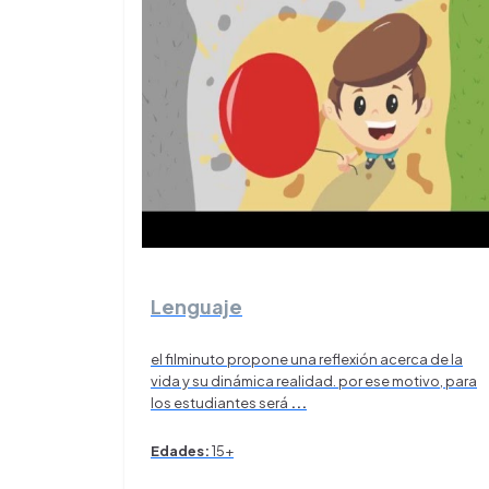
Lenguaje
el filminuto propone una reflexión acerca de la
vida y su dinámica realidad. por ese motivo, para
los estudiantes será
...
Edades:
15+