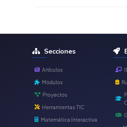
Secciones
E
Artículos
I
Módulos
Ru
Proyectos
P
C
Herramientas TIC
G
Matemática Interactiva