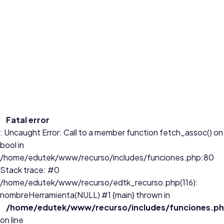
a partir de un video de los diferentes formas de respiración,
los estudiantes de grado 7º en la clase de ciencias naturales
...
Edades:
11 a 14
Fatal error
: Uncaught Error: Call to a member function fetch_assoc() on
bool in
/home/edutek/www/recurso/includes/funciones.php:80
Stack trace: #0
/home/edutek/www/recurso/edtk_recurso.php(116):
nombreHerramienta(NULL) #1 {main} thrown in
/home/edutek/www/recurso/includes/funciones.p
on line