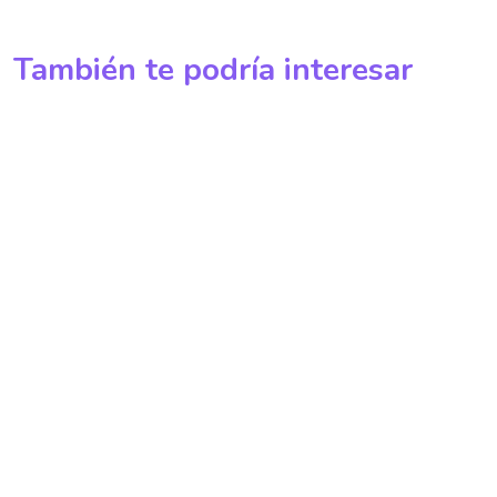
También te podría interesar
¿Cómo Afecta El Cambio Cli
mático La
Biodiversidad?
Imágenes