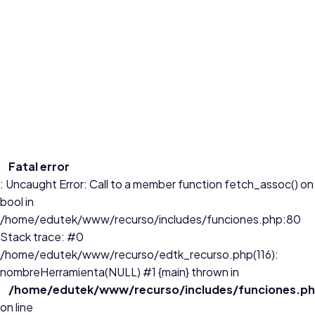
Ciencias Naturales
este recurso les permite a los estudiantes de grado 6º en la
clase de ciencias explorar la ubicación del tejido
...
Edades:
6 a 10
Fatal error
: Uncaught Error: Call to a member function fetch_assoc() on
bool in
/home/edutek/www/recurso/includes/funciones.php:80
Stack trace: #0
/home/edutek/www/recurso/edtk_recurso.php(116):
nombreHerramienta(NULL) #1 {main} thrown in
/home/edutek/www/recurso/includes/funciones.p
on line