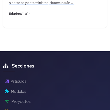
aleatorios y deterministas, determinarán
...
Edades:
11 a 14
Secciones
Artículos
Módulos
Proyectos