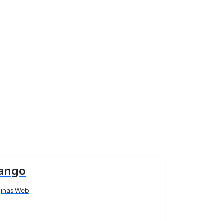
ango
ginas Web