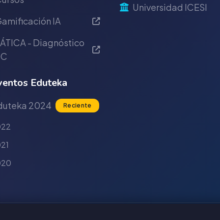
Universidad ICESI
amificación IA
ÁTICA - Diagnóstico
IC
entos Eduteka
duteka 2024
Reciente
022
21
020