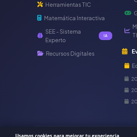
Herramientas TIC
G
Matemática Interactiva
M
SEE - Sistema
T
IA
Experto
Ev
Recursos Digitales
E
2
20
2
Usamos cookies para mejorar tu experiencia