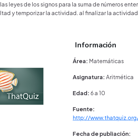
las leyes de los signos para la suma de números entero
ultad y temporizar la actividad. al finalizar la activid
Información
Área:
Matemáticas
Asignatura:
Aritmética
Edad:
6 a 10
Fuente:
http://www.thatquiz.org
Fecha de publiación: