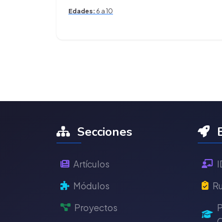
Edades:
6 a 10
Secciones
E
Artículos
I
Módulos
Ru
Proyectos
P
C