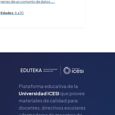
rango de un conjunto de datos
...
Edades:
6 a 10
Plataforma educativa de la
Universidad ICESI
que provee
materiales de calidad para
s
docentes, directivos escolares
y formadores de maestros de