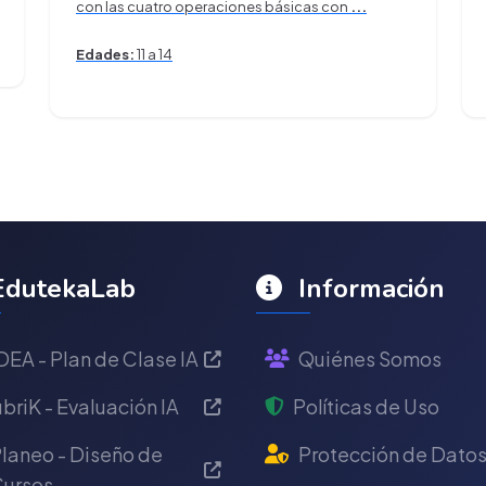
con las cuatro operaciones básicas con
...
Edades:
11 a 14
dutekaLab
Información
DEA - Plan de Clase IA
Quiénes Somos
briK - Evaluación IA
Políticas de Uso
laneo - Diseño de
Protección de Dato
ursos