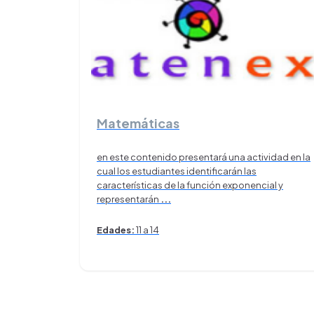
Matemáticas
en este contenido presentará una actividad en la
cual los estudiantes identificarán las
características de la función exponencial y
representarán
...
Edades:
11 a 14