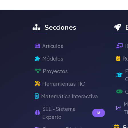
Secciones
E
Artículos
I
Módulos
Ru
Proyectos
P
C
Herramientas TIC
G
Matemática Interactiva
M
SEE - Sistema
T
IA
Experto
Ev