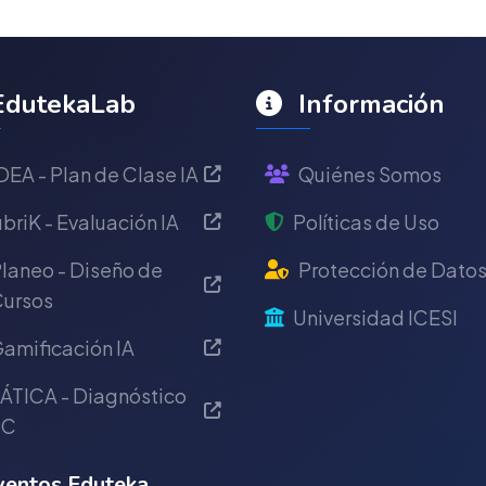
dutekaLab
Información
DEA - Plan de Clase IA
Quiénes Somos
briK - Evaluación IA
Políticas de Uso
laneo - Diseño de
Protección de Dato
ursos
Universidad ICESI
amificación IA
ÁTICA - Diagnóstico
IC
entos Eduteka