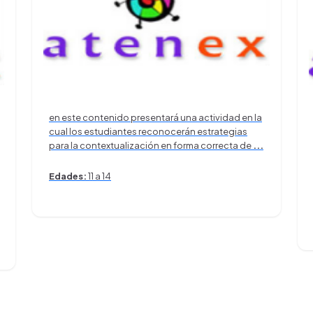
en este contenido presentará una actividad en la
cual los estudiantes reconocerán estrategias
para la contextualización en forma correcta de
...
Edades:
11 a 14