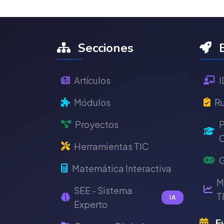
Secciones
E
Artículos
I
Módulos
Ru
Proyectos
P
C
Herramientas TIC
G
Matemática Interactiva
M
SEE - Sistema
T
IA
Experto
Ev