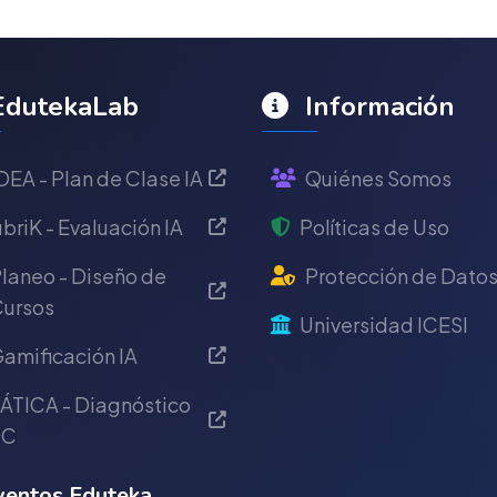
dutekaLab
Información
DEA - Plan de Clase IA
Quiénes Somos
briK - Evaluación IA
Políticas de Uso
laneo - Diseño de
Protección de Dato
ursos
Universidad ICESI
amificación IA
ÁTICA - Diagnóstico
IC
entos Eduteka