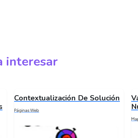
 interesar
Contextualización De Solución
V
s
N
Páginas Web
Ma