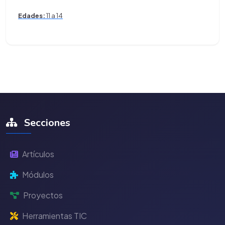
Edades:
11 a 14
Secciones
Artículos
Módulos
Proyectos
Herramientas TIC