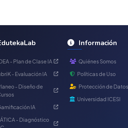
dutekaLab
Información
DEA - Plan de Clase IA
Quiénes Somos
briK - Evaluación IA
Políticas de Uso
laneo - Diseño de
Protección de Dato
ursos
Universidad ICESI
amificación IA
ÁTICA - Diagnóstico
IC