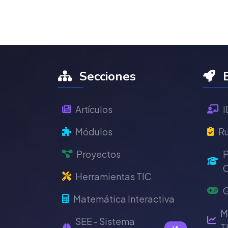
Secciones
E
Artículos
I
Módulos
Ru
Proyectos
P
C
Herramientas TIC
G
Matemática Interactiva
M
SEE - Sistema
T