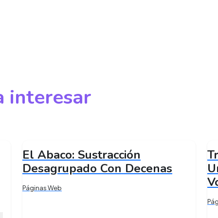
 interesar
El Abaco: Sustracción
T
Desagrupado Con Decenas
U
V
Páginas Web
Pá