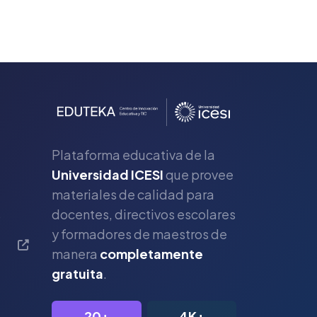
Plataforma educativa de la
Universidad ICESI
que provee
materiales de calidad para
s
docentes, directivos escolares
y formadores de maestros de
manera
completamente
gratuita
.
20+
4K+