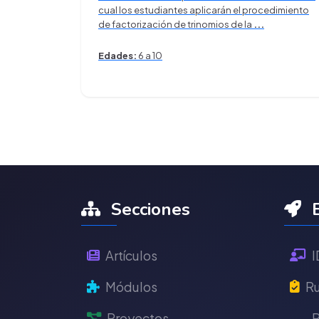
cual los estudiantes aplicarán el procedimiento
de factorización de trinomios de la
...
Edades:
6 a 10
Secciones
E
Artículos
I
Módulos
Ru
Proyectos
P