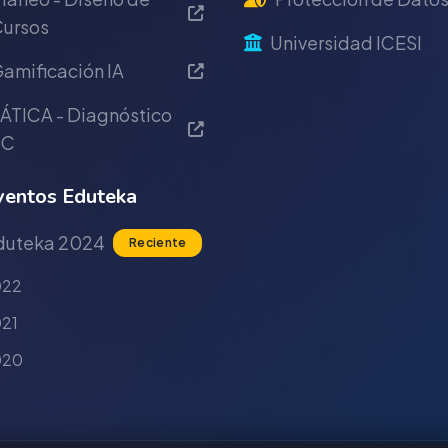
ursos
Universidad ICESI
amificación IA
ÁTICA - Diagnóstico
IC
entos Eduteka
duteka 2024
Reciente
022
21
020