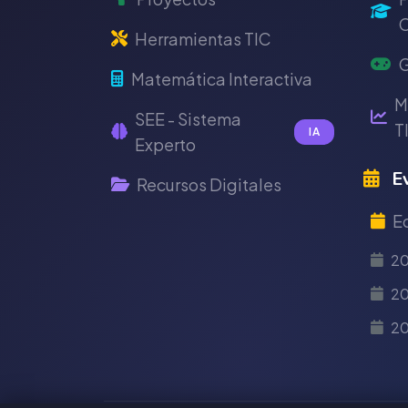
C
Herramientas TIC
G
Matemática Interactiva
M
SEE - Sistema
T
IA
Experto
Ev
Recursos Digitales
E
2
20
2