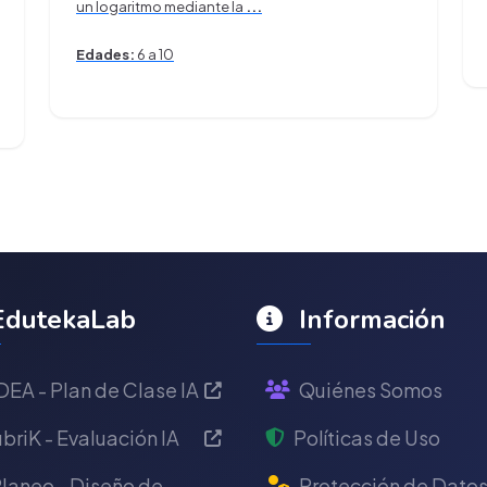
un logaritmo mediante la
...
Edades:
6 a 10
dutekaLab
Información
DEA - Plan de Clase IA
Quiénes Somos
briK - Evaluación IA
Políticas de Uso
laneo - Diseño de
Protección de Dato