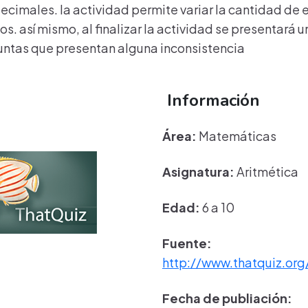
imales. la actividad permite variar la cantidad de ejer
ios. así mismo, al finalizar la actividad se presentará
guntas que presentan alguna inconsistencia
Información
Área:
Matemáticas
Asignatura:
Aritmética
Edad:
6 a 10
Fuente:
http://www.thatquiz.org
Fecha de publiación: