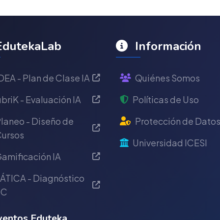
dutekaLab
Información
DEA - Plan de Clase IA
Quiénes Somos
briK - Evaluación IA
Políticas de Uso
laneo - Diseño de
Protección de Dato
ursos
Universidad ICESI
amificación IA
ÁTICA - Diagnóstico
IC
entos Eduteka