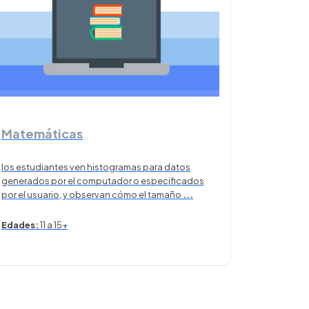
Matemáticas
los estudiantes ven histogramas para datos
generados por el computador o especificados
por el usuario, y observan cómo el tamaño
...
Edades:
11 a 15+