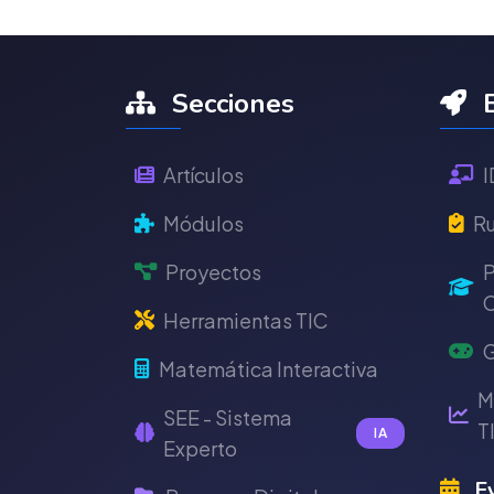
Secciones
E
Artículos
I
Módulos
Ru
Proyectos
P
C
Herramientas TIC
G
Matemática Interactiva
M
SEE - Sistema
T
IA
Experto
Ev