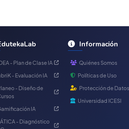
dutekaLab
Información
DEA - Plan de Clase IA
Quiénes Somos
briK - Evaluación IA
Políticas de Uso
laneo - Diseño de
Protección de Dato
ursos
Universidad ICESI
amificación IA
ÁTICA - Diagnóstico