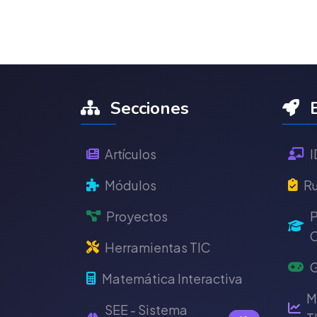
Secciones
E
Artículos
I
Módulos
Ru
Proyectos
P
C
Herramientas TIC
G
Matemática Interactiva
M
SEE - Sistema