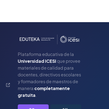
Plataforma educativa de la
Universidad ICESI
que provee
materiales de calidad para
s
docentes, directivos escolares
y formadores de maestros de
manera
completamente
gratuita
.