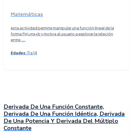
Matemáticas
esta actividad permite manipular una función lineal de la
forma f(x)=mx+b y motiva al usuario a explorar la relación
entre
...
Edades:
11 a 14
Derivada De Una Función Constante,
Derivada De Una Función Idéntica, Derivada
De Una Potencia Y Derivada Del Múltiplo
Constante