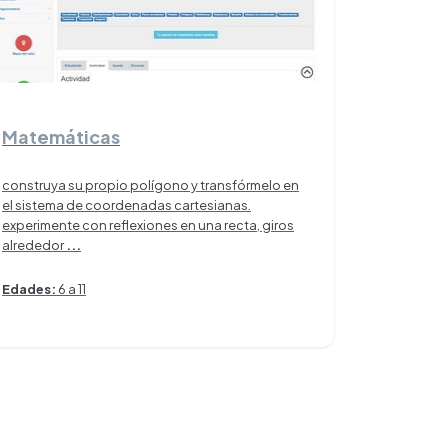
Matemáticas
construya su propio polígono y transfórmelo en
el sistema de coordenadas cartesianas.
experimente con reflexiones en una recta, giros
alrededor
...
Edades:
6 a 11