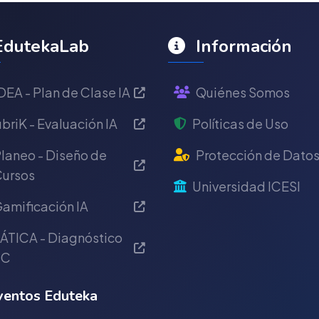
dutekaLab
Información
DEA - Plan de Clase IA
Quiénes Somos
briK - Evaluación IA
Políticas de Uso
laneo - Diseño de
Protección de Dato
ursos
Universidad ICESI
amificación IA
ÁTICA - Diagnóstico
IC
entos Eduteka