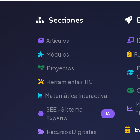
Secciones
E
Artículos
I
Módulos
Ru
Proyectos
P
C
Herramientas TIC
G
Matemática Interactiva
M
SEE - Sistema
T
IA
Experto
Ev
Recursos Digitales