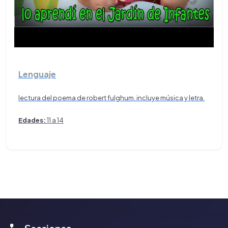
Lenguaje
lectura del poema de robert fulghum. incluye música y letra.
Edades:
11 a 14