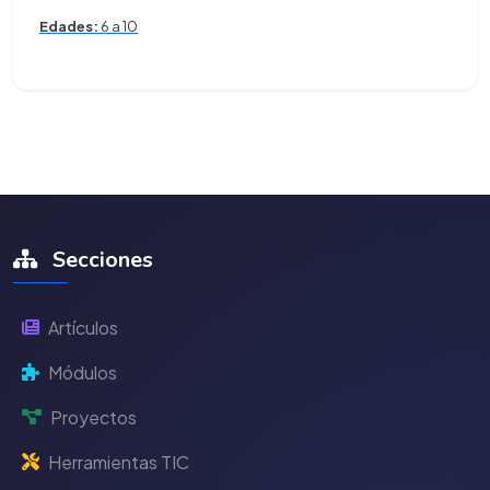
Edades:
6 a 10
Secciones
Artículos
Módulos
Proyectos
Herramientas TIC