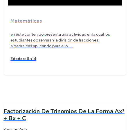
Matemáticas
en este contenido presenta una actividad en la cual los
estudiantes observaran la división de fracciones
algebraicas aplicando para ello
...
Edades:
11 a 14
Factorización De Trinomios De La Forma Ax²
+ Bx + C
Páginas Web