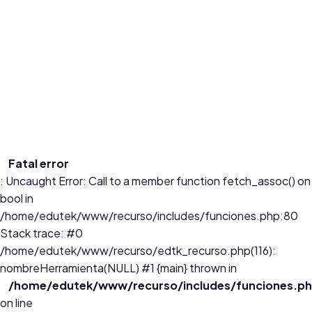
los estudiantes de grado 6º en la clase de ciencias deberán
realizar un libro digital sobre los ecosistemas acuáticos
utilizando
...
Edades:
6 a 10
Fatal error
: Uncaught Error: Call to a member function fetch_assoc() on
bool in
/home/edutek/www/recurso/includes/funciones.php:80
Stack trace: #0
/home/edutek/www/recurso/edtk_recurso.php(116):
nombreHerramienta(NULL) #1 {main} thrown in
/home/edutek/www/recurso/includes/funciones.p
on line