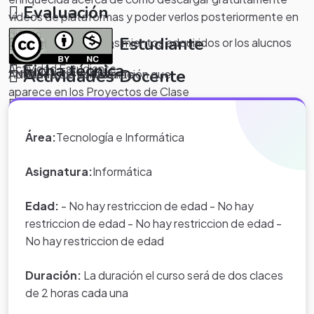
Evaluación
vídeos de plataformas y poder verlos posteriormente en
diferido.
Actividades Estudiante
Se evaluara los conosimientos adquiridos or los alucnos
Ficha técnica
Actividad Estudiante
Actividades Docente
*Nota:
toda la información que
Actividad del estudiante
aparece en los Proyectos de Clase
Descargar Snaptube para PC, Android o IOS y poner en
Actividad del docente
y WebQuest del portal educativo
práctica todos los conocimientos aprendidos en el
Eduteka es creada por los usuarios
Área:
Tecnología e Informática
proyecto para bajar contenido gratuito.
del portal.
Asignatura:
Informática
Edad:
- No hay restriccion de edad - No hay
restriccion de edad - No hay restriccion de edad -
No hay restriccion de edad
Duración:
La duración el curso será de dos claces
de 2 horas cada una