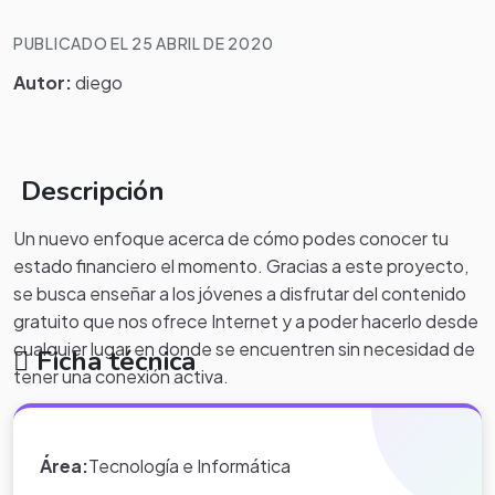
PUBLICADO EL 25 ABRIL DE 2020
Autor:
diego
Descripción
Un nuevo enfoque acerca de cómo podes conocer tu
estado financiero el momento. Gracias a este proyecto,
se busca enseñar a los jóvenes a disfrutar del contenido
gratuito que nos ofrece Internet y a poder hacerlo desde
cualquier lugar en donde se encuentren sin necesidad de
Ficha técnica
tener una conexión activa.
Se explicarán algunos conceptos relacionados con el uso
de herramientas gratuitas de descarga de vídeos.
Área:
Tecnología e Informática