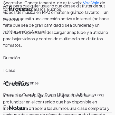
Snaptube. Concretamente, de esta web:
Visa Vale
de
Apto para cualquier usuario que desee disfrutar de sus
Proceso
forma gratuita para los alucnos
vídeos de música en MP3 o material gráfico favorito. Tan
solo se necesita una conexión activa a Internet (no hace
Propósito
falta que sea de gran cantidad o sea duradera) y un
teléfono móvil Android.
Actividad 1: aprender a descargar Snaptube y a utilizarlo
para bajar vídeos y contenido multimedia en distintos
formatos.
Duración
1 clase
Creditos
Actividad Docente
Proyecto Creado Por Diego Utilizando A Eduteka.org
Informarse en la página web propuesta así como
profundizar en el contenido que hay disponible en
Notas
Internet para ofrecer a los alumnos una clase completa y
enriquecida acerca de cómo descargar gratuitamente