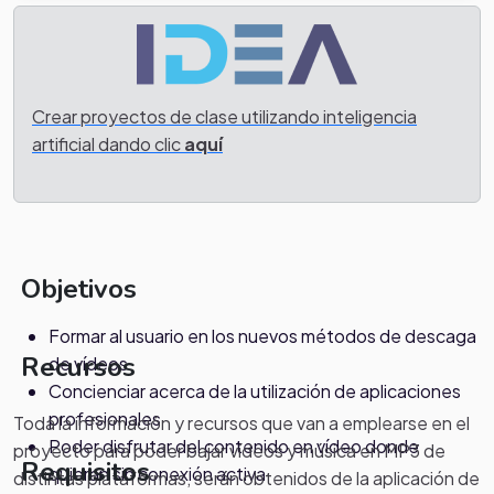
Crear proyectos de clase utilizando inteligencia
artificial dando clic
aquí
Objetivos
Formar al usuario en los nuevos métodos de descaga
Recursos
de vídeos
Concienciar acerca de la utilización de aplicaciones
profesionales
Toda la información y recursos que van a emplearse en el
Poder disfrutar del contenido en vídeo donde
proyecto para poder bajar vídeos y música en MP3 de
Requisitos
quieran sin conexión activa
distintas plataformas, serán obtenidos de la aplicación de