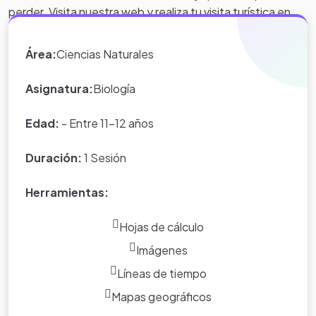
perder. Visita nuestra web y realiza tu visita turística en
cualquier parte del mundo.
Área:
Ciencias Naturales
Asignatura:
Biología
Edad:
- Entre 11-12 años
Duración:
1 Sesión
Herramientas:
Hojas de cálculo
Imágenes
Líneas de tiempo
Mapas geográficos