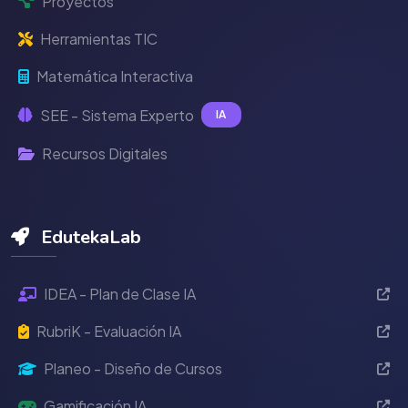
Proyectos
Herramientas TIC
Matemática Interactiva
SEE - Sistema Experto
IA
Recursos Digitales
EdutekaLab
IDEA - Plan de Clase IA
RubriK - Evaluación IA
Planeo - Diseño de Cursos
Gamificación IA