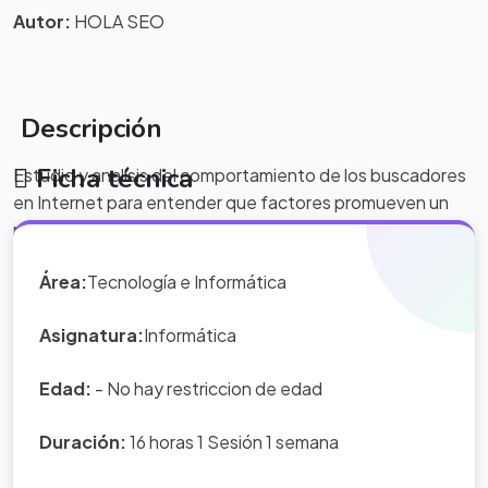
Autor:
HOLA SEO
Descripción
Ficha técnica
Estudio y analisis del comportamiento de los buscadores
en Internet para entender que factores promueven un
mejor
posicionamiento web seo en Granada
y así poder
lograr mejores resultados.
Área:
Tecnología e Informática
Asignatura:
Informática
Edad:
- No hay restriccion de edad
Duración:
16 horas 1 Sesión 1 semana