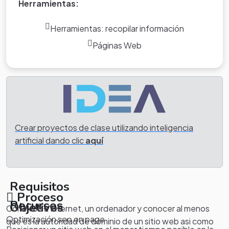
Herramientas:
Herramientas: recopilar información
Páginas Web
Crear proyectos de clase utilizando inteligencia
artificial dando clic
aquí
Requisitos
Proceso
Recursos
Objetivos
Conexión a Internet, un ordenador y conocer al menos
Optimización seo on page
que es la autoridad de dominio de un sitio web asi como