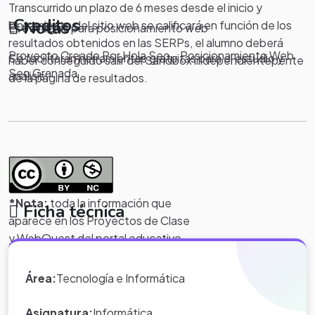
Transcurrido un plazo de 6 meses desde el inicio y
Creditos
Notas
lanzamiento del sitio web se calificará en función de los
Estrategias para posicionamiento web
resultados obtenidos en las SERPs, el alumno deberá
Proyecto Creado Por Hola Seo - Posicionamiento Web
Se facilitarán herramientas gratuitas para el estudio y
haber conseguido salir del Sandbox independientepente
Seo Granada
análisis.
de la página de resultados.
*Nota:
toda la información que
Ficha técnica
aparece en los Proyectos de Clase
y WebQuest del portal educativo
Eduteka es creada por los usuarios
del portal.
Área:
Tecnología e Informática
Asignatura:
Informática